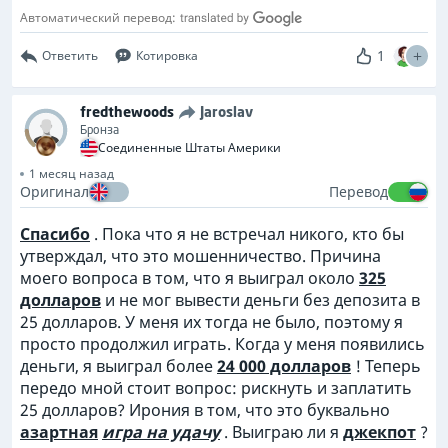
Автоматический перевод:
1
Ответить
Котировка
fredthewoods
Jaroslav
Бронза
Соединенные Штаты Америки
1 месяц назад
Оригинал
Перевод
Спасибо
. Пока что я не встречал никого, кто бы
утверждал, что это мошенничество. Причина
моего вопроса в том, что я выиграл около
325
долларов
и не мог вывести деньги без депозита в
25 долларов. У меня их тогда не было, поэтому я
просто продолжил играть. Когда у меня появились
деньги, я выиграл более
24 000 долларов
! Теперь
передо мной стоит вопрос: рискнуть и заплатить
25 долларов? Ирония в том, что это буквально
азартная
игра на удачу
. Выиграю ли я
джекпот
?