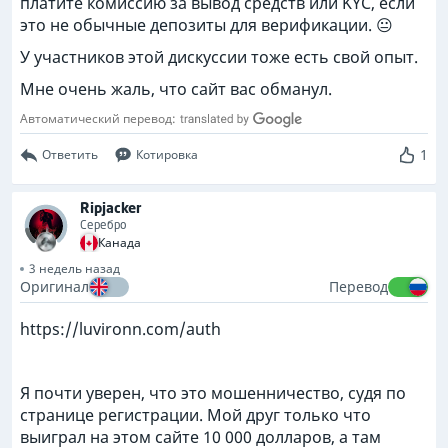
платите комиссию за вывод средств или KYC, если
это не обычные депозиты для верификации. 😐
У участников этой дискуссии тоже есть свой опыт.
Мне очень жаль, что сайт вас обманул.
Автоматический перевод:
1
Ответить
Котировка
Ripjacker
Серебро
Канада
3 недель назад
Оригинал
Перевод
https://luvironn.com/auth
Я почти уверен, что это мошенничество, судя по
странице регистрации. Мой друг только что
выиграл на этом сайте 10 000 долларов, а там