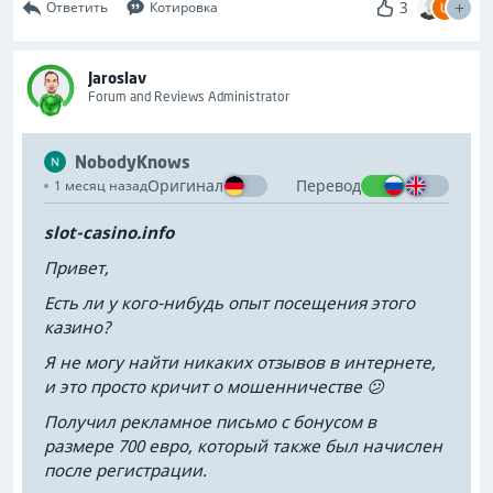
3
Ответить
Котировка
Jaroslav
Forum and Reviews Administrator
NobodyKnows
Оригинал
Перевод
1 месяц назад
slot-casino.info
Привет,
Есть ли у кого-нибудь опыт посещения этого
казино?
Я не могу найти никаких отзывов в интернете,
и это просто кричит о мошенничестве 😕
Получил рекламное письмо с бонусом в
размере 700 евро, который также был начислен
после регистрации.