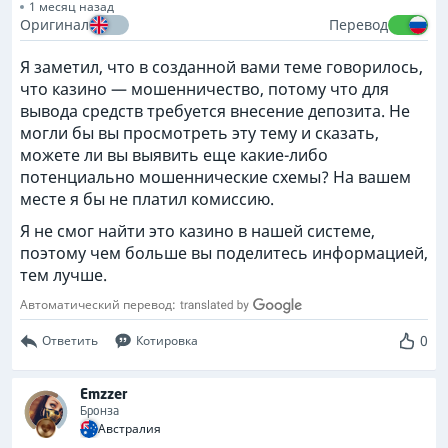
1 месяц назад
Оригинал
Перевод
Я заметил, что в созданной вами теме говорилось,
что казино — мошенничество, потому что для
вывода средств требуется внесение депозита. Не
могли бы вы просмотреть эту тему и сказать,
можете ли вы выявить еще какие-либо
потенциально мошеннические схемы? На вашем
месте я бы не платил комиссию.
Я не смог найти это казино в нашей системе,
поэтому чем больше вы поделитесь информацией,
тем лучше.
Автоматический перевод:
0
Ответить
Котировка
Emzzer
Бронза
Австралия