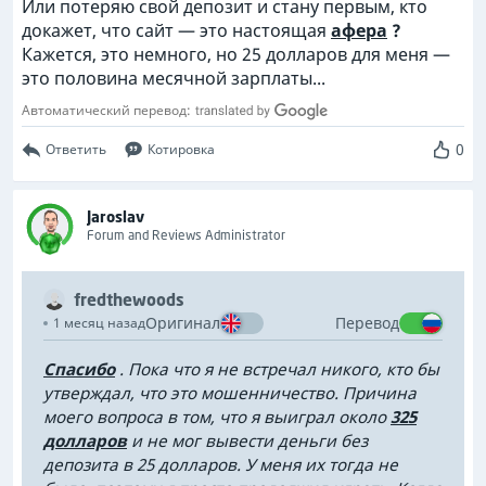
Или потеряю свой депозит и стану первым, кто
докажет, что сайт — это настоящая
афера
?
Кажется, это немного, но 25 долларов для меня —
это половина месячной зарплаты...
Автоматический перевод:
0
Ответить
Котировка
Jaroslav
Forum and Reviews Administrator
fredthewoods
Оригинал
Перевод
1 месяц назад
Спасибо
. Пока что я не встречал никого, кто бы
утверждал, что это мошенничество. Причина
моего вопроса в том, что я выиграл около
325
долларов
и не мог вывести деньги без
депозита в 25 долларов. У меня их тогда не