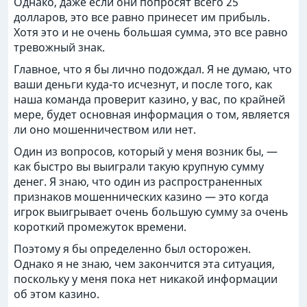
Однако, даже если они попросят всего 25
долларов, это все равно принесет им прибыль.
Хотя это и не очень большая сумма, это все равно
тревожный знак.
Главное, что я бы лично подождал. Я не думаю, что
ваши деньги куда-то исчезнут, и после того, как
наша команда проверит казино, у вас, по крайней
мере, будет основная информация о том, является
ли оно мошенничеством или нет.
Один из вопросов, который у меня возник бы, —
как быстро вы выиграли такую ​​крупную сумму
денег. Я знаю, что один из распространенных
признаков мошеннических казино — это когда
игрок выигрывает очень большую сумму за очень
короткий промежуток времени.
Поэтому я бы определенно был осторожен.
Однако я не знаю, чем закончится эта ситуация,
поскольку у меня пока нет никакой информации
об этом казино.