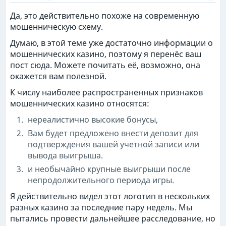
Да, это действительно похоже на современную
мошенническую схему.
Думаю, в этой теме уже достаточно информации о
мошеннических казино, поэтому я перенёс ваш
пост сюда. Можете почитать её, возможно, она
окажется вам полезной.
К числу наиболее распространенных признаков
мошеннических казино относятся:
нереалистично высокие бонусы,
Вам будет предложено внести депозит для
подтверждения вашей учетной записи или
вывода выигрыша.
и необычайно крупные выигрыши после
непродолжительного периода игры.
Я действительно видел этот логотип в нескольких
разных казино за последние пару недель. Мы
пытались провести дальнейшее расследование, но