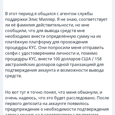
В этот период я ​​общался с агентом службы
поддержки Элис Миллер. Я не знаю, соответствует
ли её фамилия действительности, но мне
сообщили, что для вывода средств мне
необходимо внести определённую сумму на их
платёжную платформу для прохождения
процедуры KYC. Они попросили меня отправить
селфи с удостоверением личности и, помимо
процедуры KYC, внести 100 долларов США / 158
австралийских долларов одной транзакцией для
подтверждения аккаунта и возможности вывода
средств.
Но вот тут я точно понял, что меня обманули, и
очень надеюсь, что это будет расследовано. После
первого депозита на аккаунте появилось
предупреждение о необходимости подтверждения
адреса кошелька в соответствии с правилами