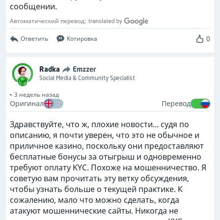
сообщении.
Автоматический перевод:
0
Ответить
Котировка
Radka
Emzzer
Social Media & Community Specialist
3 недель назад
Оригинал
Перевод
Здравствуйте, что ж, плохие новости... судя по
описанию, я почти уверен, что это не обычное и
приличное казино, поскольку они предоставляют
бесплатные бонусы за отыгрыш и одновременно
требуют оплату KYC. Похоже на мошенничество. Я
советую вам прочитать эту ветку обсуждения,
чтобы узнать больше о текущей практике. К
сожалению, мало что можно сделать, когда
атакуют мошеннические сайты. Никогда не