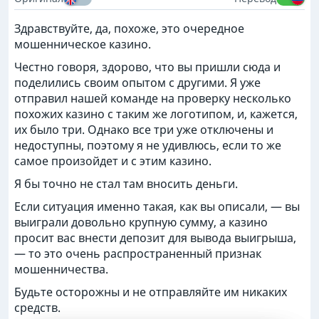
Здравствуйте, да, похоже, это очередное
мошенническое казино.
Честно говоря, здорово, что вы пришли сюда и
поделились своим опытом с другими. Я уже
отправил нашей команде на проверку несколько
похожих казино с таким же логотипом, и, кажется,
их было три. Однако все три уже отключены и
недоступны, поэтому я не удивлюсь, если то же
самое произойдет и с этим казино.
Я бы точно не стал там вносить деньги.
Если ситуация именно такая, как вы описали, — вы
выиграли довольно крупную сумму, а казино
просит вас внести депозит для вывода выигрыша,
— то это очень распространенный признак
мошенничества.
Будьте осторожны и не отправляйте им никаких
средств.