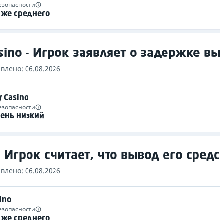
езопасности
же среднего
asino - Игрок заявляет о задержке в
влено: 06.08.2026
y Casino
езопасности
ень низкий
- Игрок считает, что вывод его сред
влено: 06.08.2026
ino
езопасности
же среднего