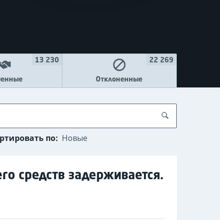
13 230
22 269
шенные
Отклоненные
ртировать по:
 его средств задерживается.