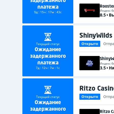
задержанного
платежа
Rooster
Индекс б
9д : 15ч : 17м : 42с
8.5
Вы
ShinyWilds
Открыто
Отпра
Текущий статус
Ожидание
задержанного
ShinyW
платежа
Индекс б
3.5
Ни
7д : 12ч : 7м : 0с
Ritzo Casi
Открыто
Отпра
Текущий статус
Ожидание
задержанного
Ritzo C