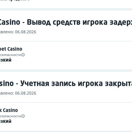
Casino - Вывод средств игрока заде
влено: 06.08.2026
bet Casino
езопасности
зкий
asino - Учетная запись игрока закрыт
влено: 06.08.2026
k Casino
езопасности
зкий