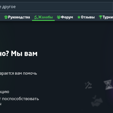
Руководства
Жалобы
Форум
Отзывы
Турн
но? Мы вам
тарается вам помочь
уацию
т поспособствовать
ы