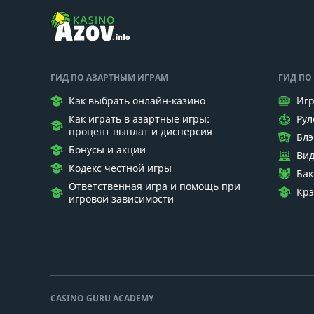
ГИД ПО АЗАРТНЫМ ИГРАМ
ГИД ПО
Как выбрать онлайн-казино
Игр
Как играть в азартные игры:
Рул
процент выплат и дисперсия
Блэ
Бонусы и акции
Вид
Кодекс честной игры
Бак
Ответственная игра и помощь при
Крэ
игровой зависимости
CASINO GURU ACADEMY