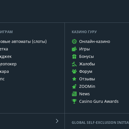
 ИГРАМ
КАЗИНО ГУРУ
овые автоматы (слоты)
Онлайн-казино
етка
Игры
кджек
Бонусы
еопокер
Жалобы
кара
Форум
пс
Отзывы
ZOOMin
News
Casino Guru Awards
GLOBAL SELF-EXCLUSION INITIA