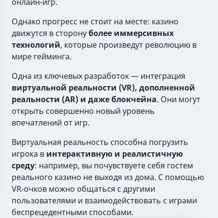
онлайн-игр.
Однако прогресс не стоит на месте: казино
движутся в сторону
более иммерсивных
технологий
, которые произведут революцию в
мире гейминга.
Одна из ключевых разработок — интеграция
виртуальной реальности (VR), дополненной
реальности (AR) и даже блокчейна
. Они могут
открыть совершенно новый уровень
впечатлений от игр.
Виртуальная реальность способна погрузить
игрока в
интерактивную и реалистичную
среду
: например, вы почувствуете себя гостем
реального казино не выходя из дома. С помощью
VR-очков можно общаться с другими
пользователями и взаимодействовать с играми
беспрецедентными способами.