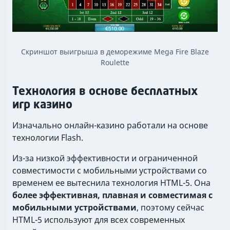
Скриншот выигрыша в деморежиме Mega Fire Blaze
Roulette
Технология в основе бесплатных
игр казино
Изначально онлайн-казино работали на основе
технологии Flash.
Из-за низкой эффективности и ограниченной
совместимости с мобильными устройствами со
временем ее вытеснила технология HTML-5. Она
более эффективная, плавная и совместимая с
мобильными устройствами
, поэтому сейчас
HTML-5 используют для всех современных