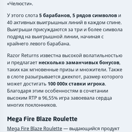
«Челюсти».
У этого слота
5 барабанов, 5 рядов символов
и
40 активных выигрышных линий в каждом спине.
Выигрыши присуждаются за три и более символа
подряд на выигрышной линии, начиная с
крайнего левого барабана.
Razor Returns известна высокой волатильностью
и предлагает
несколько заманчивых бонусов
,
таких как мгновенные призы и множители. Также
в слоте разыгрывается джекпот, размер которого
может достигать
100 000х ставки игрока
.
Благодаря этим особенностям в сочетании
высоким RTP в 96,55% игра завоевала сердца
многих поклонников.
Mega Fire Blaze Roulette
Mega Fire Blaze Roulette
— выдающийся продукт