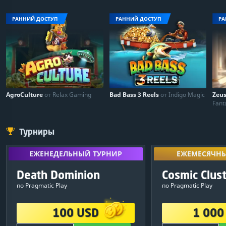
РАННИЙ ДОСТУП
РАННИЙ ДОСТУП
РА
AgroCulture
от Relax Gaming
Bad Bass 3 Reels
от Indigo Magic
Zeus
Fan
Турниры
ЕЖЕНЕДЕЛЬНЫЙ ТУРНИР
ЕЖЕМЕСЯЧНЫ
ЕЖЕНЕДЕЛЬНЫЙ ТУРНИР
ЕЖЕМЕСЯЧНЫ
ПРИЗОВОЙ ФОНД
ПРИЗОВО
Death Dominion
Cosmic Clus
00
:
20
:
24
25
:
20
:
24
100 USD
1 000
по Pragmatic Play
по Pragmatic Play
50 USD
1
380 USD
30 USD
2
250 USD
100 USD
1 000
20 USD
3
120 USD