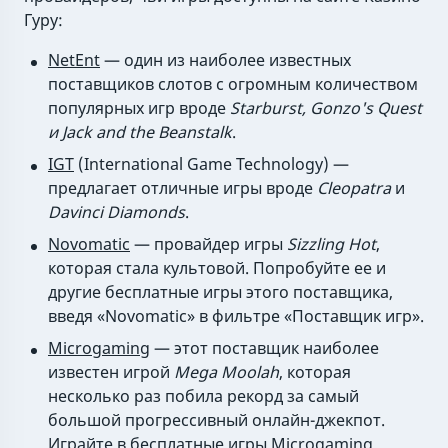
Гуру:
NetEnt
— один из наиболее известных
поставщиков слотов с огромным количеством
популярных игр вроде
Starburst, Gonzo's Quest
и Jack and the Beanstalk
.
IGT
(International Game Technology) —
предлагает отличные игры вроде
Cleopatra
и
Davinci Diamonds
.
Novomatic
— провайдер игры
Sizzling Hot
,
которая стала культовой. Попробуйте ее и
другие бесплатные игры этого поставщика,
введя «Novomatic» в фильтре «Поставщик игр».
Microgaming
— этот поставщик наиболее
известен игрой
Mega Moolah
, которая
несколько раз побила рекорд за самый
большой прогрессивный онлайн-джекпот.
Играйте в бесплатные игры Microgaming,