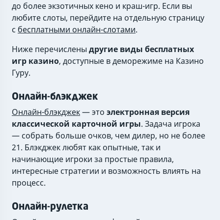
до более экзотичных кено и краш-игр. Если вы
любите слоты, перейдите на отдельную страницу
с
бесплатными онлайн-слотами
.
Ниже перечислены
другие виды бесплатных
игр казино
, доступные в деморежиме на Казино
Гуру.
Онлайн-блэкджек
Онлайн-блэкджек
— это
электронная версия
классической карточной игры
. Задача игрока
— собрать больше очков, чем дилер, но не более
21. Блэкджек любят как опытные, так и
начинающие игроки за простые правила,
интересные стратегии и возможность влиять на
процесс.
Онлайн-рулетка