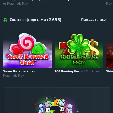
от Pragmatic Play
Play
Слоты с фруктами (2 636)
Показать все
Sweet Bonanza Xmas
от
100 Burning Hot
от EGT Digital
Shi
Pragmatic Play