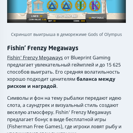
Скриншот выигрыша в деморежиме Gods of Olympus
Fishin' Frenzy Megaways
Fishin' Frenzy Megaways
от Blueprint Gaming
предлагает увлекательный геймплей и до 15 625
способов выиграть. Его средняя волатильность
хорошо подходит ценителям
баланса между
риском и наградой
.
Символы и фон на тему рыбалки передают идею
слота, а саундтрек и визуальный стиль создают
веселую атмосферу. Fishin' Frenzy Megaways
предлагает бонус в виде бесплатной игры
(Fisherman Free Games), где игроки ловят рыбу и