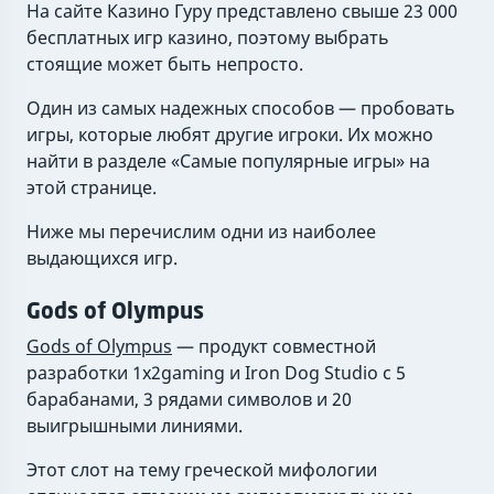
На сайте Казино Гуру представлено свыше 23 000
бесплатных игр казино, поэтому выбрать
стоящие может быть непросто.
Один из самых надежных способов — пробовать
игры, которые любят другие игроки. Их можно
найти в разделе «Самые популярные игры» на
этой странице.
Ниже мы перечислим одни из наиболее
выдающихся игр.
Gods of Olympus
Gods of Olympus
— продукт совместной
разработки 1x2gaming и Iron Dog Studio с 5
барабанами, 3 рядами символов и 20
выигрышными линиями.
Этот слот на тему греческой мифологии