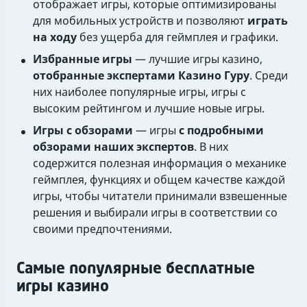
отображает игры, которые оптимизированы
для мобильных устройств и позволяют
играть
на ходу
без ущерба для геймплея и графики.
Избранные игры
— лучшие игры казино,
отобранные экспертами Казино Гуру
. Среди
них наиболее популярные игры, игры с
высоким рейтингом и лучшие новые игры.
Игры с обзорами
— игры
с подробными
обзорами наших экспертов
. В них
содержится полезная информация о механике
геймплея, функциях и общем качестве каждой
игры, чтобы читатели принимали взвешенные
решения и выбирали игры в соответствии со
своими предпочтениями.
Самые популярные бесплатные
игры казино