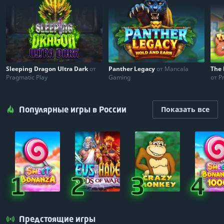
Sleeping Dragon Ultra Dark
от
Panther Legacy
от Mancala
The
Pragmatic Play
Gaming
от P
Популярные игры в России
Показать все
1
2
3
4
Предстоящие игры