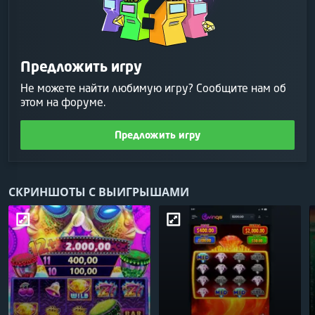
Предложить игру
Не можете найти любимую игру? Сообщите нам об
этом на форуме.
Предложить игру
СКРИНШОТЫ С ВЫИГРЫШАМИ