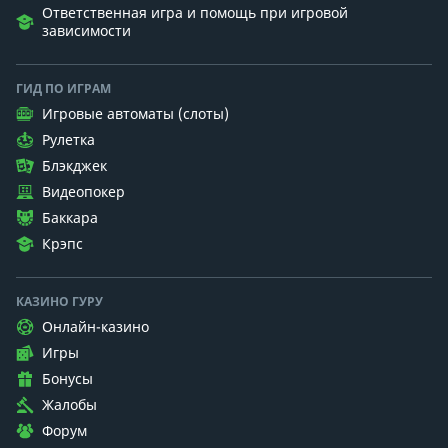
Ответственная игра и помощь при игровой
зависимости
ГИД ПО ИГРАМ
Игровые автоматы (слоты)
Рулетка
Блэкджек
Видеопокер
Баккара
Крэпс
КАЗИНО ГУРУ
Онлайн-казино
Игры
Бонусы
Жалобы
Форум