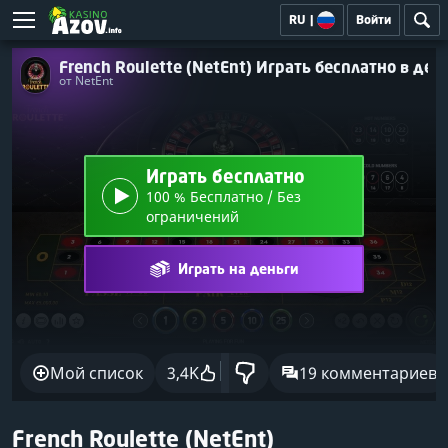
RU
|
Войти
French Roulette (NetEnt) Играть бесплатно в де
от NetEnt
Играть бесплатно
100 % Бесплатно / Без
ограничений
Играть на деньги
Мой список
3,4K
19 комментариев
French Roulette (NetEnt)