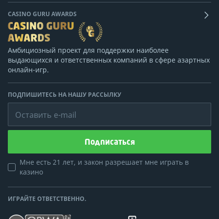
CASINO GURU AWARDS
Амбициозный проект для поддержки наиболее
выдающихся и ответственных компаний в сфере азартных
онлайн-игр.
ПОДПИШИТЕСЬ НА НАШУ РАССЫЛКУ
Оставить e-mail
Подписаться
Мне есть 21 лет, и закон разрешает мне играть в
казино
ИГРАЙТЕ ОТВЕТСТВЕННО.