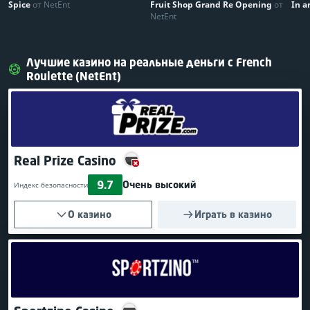
Spice
от NetEnt
Fruit Shop Grand Re Opening
от
In 
NetEnt
Лучшие казино на реальные деньги с French
Roulette (NetEnt)
Real Prize Casino
9.7
Очень высокий
Индекс безопасности
О казино
Играть в казино