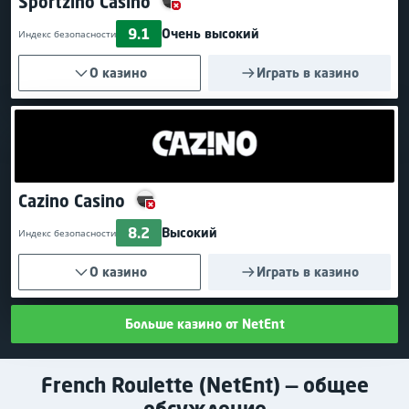
Sportzino Casino
9.1
Очень высокий
Индекс безопасности
О казино
Играть в казино
Cazino Casino
8.2
Высокий
Индекс безопасности
О казино
Играть в казино
Больше казино от NetEnt
French Roulette (NetEnt) — общее
обсуждение