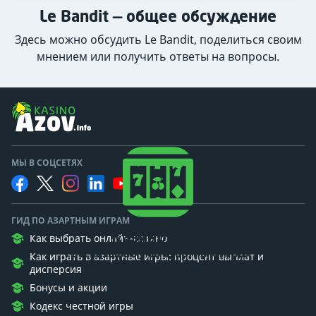
Le Bandit — общее обсуждение
Здесь можно обсудить Le Bandit, поделиться своим
мнением или получить ответы на вопросы.
МЫ В СОЦСЕТЯХ
ГИД ПО АЗАРТНЫМ ИГРАМ
Казино Гуру
Как выбрать онлайн-казино
Рассказываем об азартных играх
Как играть в азартные игры: процент выплат и
дисперсия
Бонусы и акции
Кодекс честной игры