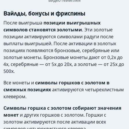
Видео геймплея
Вайлды, бонусы и фриспины
После выигрыша
позиции выигрышных
символов становятся золотыми
. Эти золотые
позиции активируются символами радуги после
выплаты выигрышей. После активации в золотых
позициях появляются бронзовые, серебряные или
золотые монеты. Бронзовые монеты дают от 0,2x до
4x, серебряные — от 5x до 20x, а золотые — от 25x до
500x.
Все монеты и
символы горшков с золотом в
смежных позициях
активируются четырехлистным
клевером.
Символы горшка с золотом собирают значения
монет
и других горшков с золотом. Горшки с
золотом активируются после активации всех
символов четырехлистного клевера.