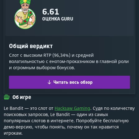
6.61
ОЦЕНКА GURU
Общий вердикт
Слот с высоким RTP (96,34%) и средней
волатильностью с енотом-проказником в главной роли
и огромным выбором бонусов.
Читать весь обзор
Об игре
Le Bandit — это слот от
Hacksaw Gaming
. Судя по количеству
поисковых запросов, Le Bandit — один из самых
популярных слотов в интернете. Попробуйте бесплатную
демо-версию, чтобы понять, почему он так нравится
игрокам.