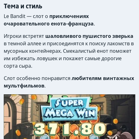
Тема и стиль
Le Bandit — слот о
приключениях
очаровательного енота-француза
.
Игроки встретят
шаловливого пушистого зверька
в темной аллее и присоединятся к поиску лакомств в
мусорных контейнерах. Смекалистый енот поможет
им избежать ловушек и покажет самые дорогие
сорта сыра.
Слот особенно понравится
любителям винтажных
мультфильмов
.