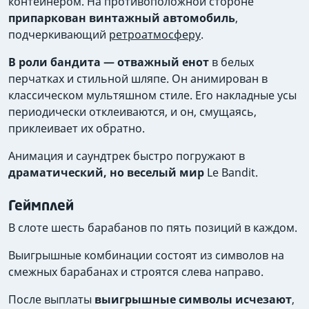
контейнером. На противоположной стороне
припаркован винтажный автомобиль
,
подчеркивающий
ретроатмосферу
.
В роли бандита — отважный енот
в белых
перчатках и стильной шляпе. Он анимирован в
классическом мультяшном стиле. Его накладные усы
периодически отклеиваются, и он, смущаясь,
приклеивает их обратно.
Анимация и саундтрек быстро погружают в
драматический, но веселый мир
Le Bandit.
Геймплей
В слоте шесть барабанов по пять позиций в каждом.
Выигрышные комбинации состоят из символов на
смежных барабанах и строятся слева направо.
После выплаты
выигрышные символы исчезают
,