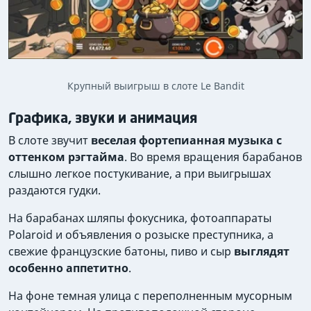
Крупный выигрыш в слоте Le Bandit
Графика, звуки и анимация
В слоте звучит
веселая фортепианная музыка с
оттенком рэгтайма
. Во время вращения барабанов
слышно легкое постукивание, а при выигрышах
раздаются гудки.
На барабанах шляпы фокусника, фотоаппараты
Polaroid и объявления о розыске преступника, а
свежие французские батоны, пиво и сыр
выглядят
особенно аппетитно
.
На фоне темная улица с переполненным мусорным