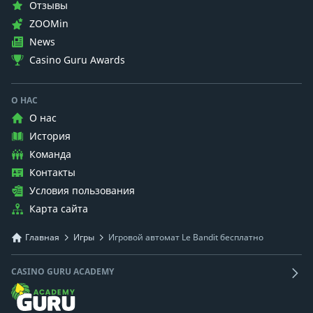
Отзывы
ZOOMin
News
Casino Guru Awards
О НАС
О нас
История
Команда
Контакты
Условия пользования
Карта сайта
Главная
Игры
Игровой автомат Le Bandit бесплатно
CASINO GURU ACADEMY