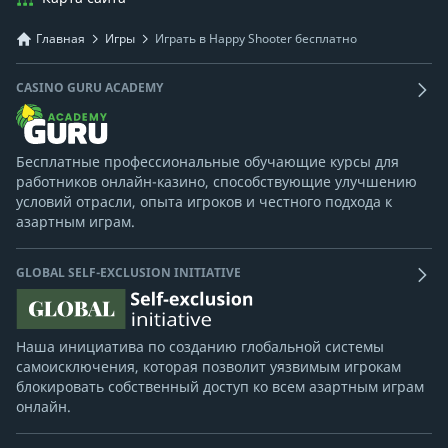
Главная
Игры
Играть в Happy Shooter бесплатно
CASINO GURU ACADEMY
Бесплатные профессиональные обучающие курсы для
работников онлайн-казино, способствующие улучшению
условий отрасли, опыта игроков и честного подхода к
азартным играм.
GLOBAL SELF-EXCLUSION INITIATIVE
Наша инициатива по созданию глобальной системы
самоисключения, которая позволит уязвимым игрокам
блокировать собственный доступ ко всем азартным играм
онлайн.