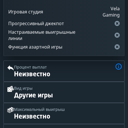
Vela
Игровая студия
Gaming
Прогрессивный джекпот
Настраиваемые выигрышные
линии
Функция азартной игры
Процент выплат
Неизвестно
Вид игры
Другие игры
Максимальный выигрыш
Неизвестно