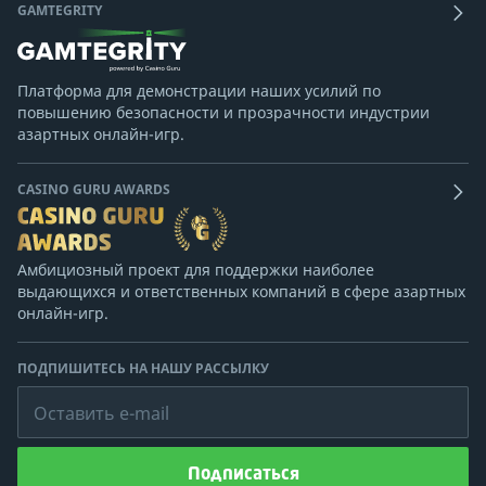
GAMTEGRITY
Платформа для демонстрации наших усилий по
повышению безопасности и прозрачности индустрии
азартных онлайн-игр.
CASINO GURU AWARDS
Амбициозный проект для поддержки наиболее
выдающихся и ответственных компаний в сфере азартных
онлайн-игр.
ПОДПИШИТЕСЬ НА НАШУ РАССЫЛКУ
Оставить e-mail
Подписаться