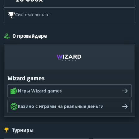
Система выплат
О провайдере
Wizard games
Игры Wizard games
Казино с играми на реальные деньги
Турниры