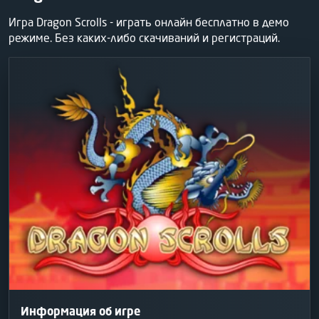
Игра Dragon Scrolls - играть онлайн бесплатно в демо
режиме. Без каких-либо скачиваний и регистраций.
Информация об игре