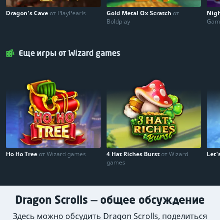
Dragon's Cave
от PlayPearls
Gold Metal Ox Scratch
от
Nigh
Boldplay
Gam
Еще игры от Wizard games
Ho Ho Tree
от Wizard games
4 Hat Riches Burst
от Wizard
Let'
games
Dragon Scrolls — общее обсуждение
Здесь можно обсудить Dragon Scrolls, поделиться