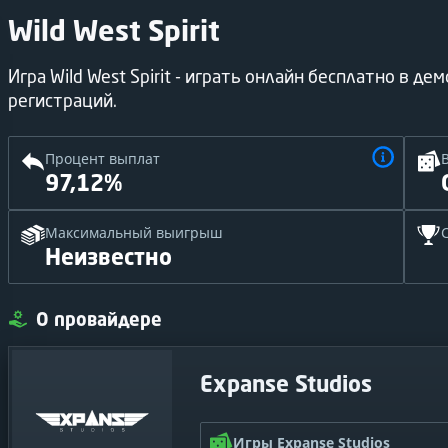
Wild West Spirit
Игра Wild West Spirit - играть онлайн бесплатно в д
регистраций.
Процент выплат
97,12%
Максимальный выигрыш
Неизвестно
О провайдере
Expanse Studios
Игры Expanse Studios