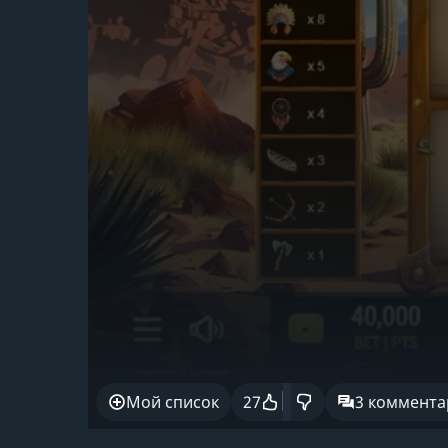
Мой список
27
3 коммента