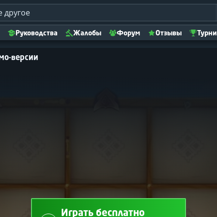
Руководства
Жалобы
Форум
Отзывы
Турн
емо-версии
Играть бесплатно