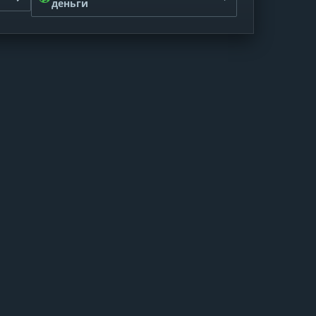
деньги