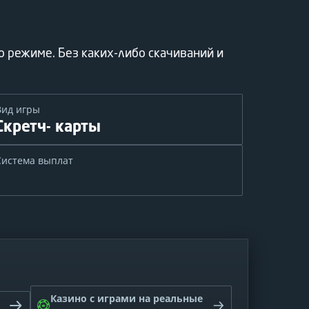
емо режиме. Без каких-либо скачиваний и
Вид игры
Скретч- карты
Система выплат
Казино с играми на реальные