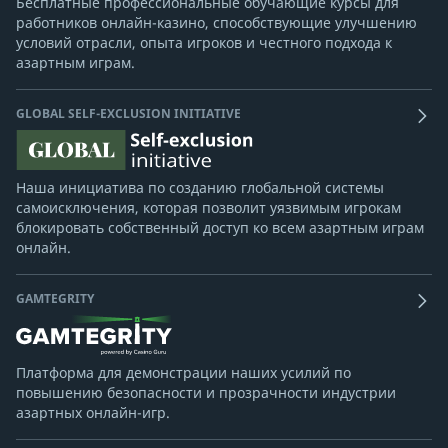
Бесплатные профессиональные обучающие курсы для
работников онлайн-казино, способствующие улучшению
условий отрасли, опыта игроков и честного подхода к
азартным играм.
GLOBAL SELF-EXCLUSION INITIATIVE
Наша инициатива по созданию глобальной системы
самоисключения, которая позволит уязвимым игрокам
блокировать собственный доступ ко всем азартным играм
онлайн.
GAMTEGRITY
Платформа для демонстрации наших усилий по
повышению безопасности и прозрачности индустрии
азартных онлайн-игр.