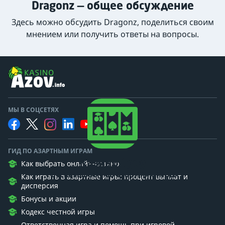
Dragonz — общее обсуждение
Здесь можно обсудить Dragonz, поделиться своим
мнением или получить ответы на вопросы.
МЫ В СОЦСЕТЯХ
ГИД ПО АЗАРТНЫМ ИГРАМ
Казино Гуру
Как выбрать онлайн-казино
Рассказываем об азартных играх
Как играть в азартные игры: процент выплат и
дисперсия
Бонусы и акции
Кодекс честной игры
Ответственная игра и помощь при игровой