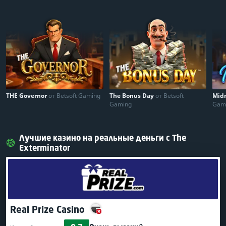
THE Governor
от Betsoft Gaming
The Bonus Day
от Betsoft
Mid
Gaming
Gam
Лучшие казино на реальные деньги с The
Exterminator
Real Prize Casino