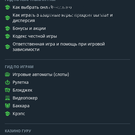
Казино Гуру
Как выбрать онлайн-казино
Рассказываем об азартных играх
Как играть в азартные игры: процент выплат и
дисперсия
Бонусы и акции
Кодекс честной игры
Ответственная игра и помощь при игровой
зависимости
ГИД ПО ИГРАМ
Игровые автоматы (слоты)
Рулетка
Блэкджек
Видеопокер
Баккара
Крэпс
КАЗИНО ГУРУ