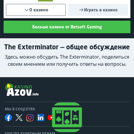
О казино
Играть в казино
Больше казино от Betsoft Gaming
The Exterminator — общее обсуждение
Здесь можно обсудить The Exterminator, поделиться
своим мнением или получить ответы на вопросы.
МЫ В СОЦСЕТЯХ
ГИД ПО АЗАРТНЫМ ИГРАМ