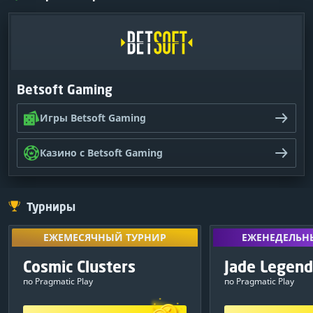
Betsoft Gaming
Игры Betsoft Gaming
Казино с Betsoft Gaming
Турниры
ЕЖЕМЕСЯЧНЫЙ ТУРНИР
ЕЖЕНЕДЕЛЬН
ЕЖЕМЕСЯЧНЫЙ ТУРНИР
ЕЖЕНЕДЕЛЬН
ПРИЗОВОЙ ФОНД
ПРИЗОВО
Cosmic Clusters
Jade Legend
24
:
12
:
04
03
:
12
:
04
1 000 USD
100 
по Pragmatic Play
по Pragmatic Play
380 USD
1
50 USD