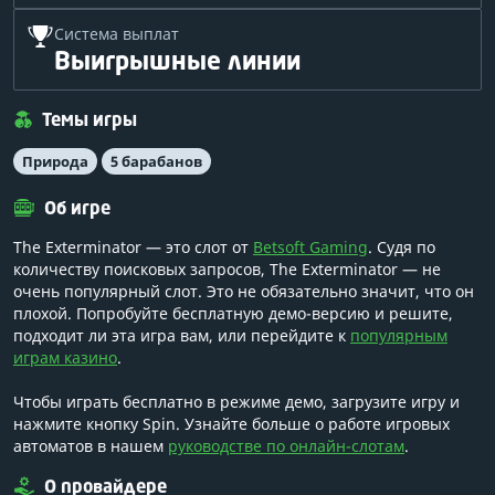
Система выплат
Выигрышные линии
Темы игры
Природа
5 барабанов
Об игре
The Exterminator — это слот от
Betsoft Gaming
. Судя по
количеству поисковых запросов, The Exterminator — не
очень популярный слот. Это не обязательно значит, что он
плохой. Попробуйте бесплатную демо-версию и решите,
подходит ли эта игра вам, или перейдите к
популярным
играм казино
.
Чтобы играть бесплатно в режиме демо, загрузите игру и
нажмите кнопку Spin. Узнайте больше о работе игровых
автоматов в нашем
руководстве по онлайн-слотам
.
О провайдере