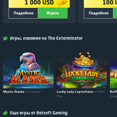
250 USD
2
30 USD
1 000 USD
100 
120 USD
3
20 USD
Подробнее
Играть
Подробнее
75 USD
4
ДРУГАЯ ИНФОРМАЦИЯ
ДРУГАЯ ИН
50 USD
5
750
Всего фриспинов:
250
Вс
Играть
Закрыть
Играть
25 USD
6
Pragmatic Play
Поставщик игр:
Pragmatic Play
25 USD
7
БЕСПЛАТНО
Участие:
БЕСПЛАТНО
Игры, похожие на The Exterminator
25 USD
8
25 USD
9
25 USD
10
Mystic Alaska
от Evoplay
Lucky Lady Leprechaun
от Reel
Buff
Play
Orig
Еще игры от Betsoft Gaming