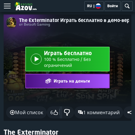
RU
|
Войти
The Exterminator Играть бесплатно в демо-верс
от Betsoft Gaming
Играть бесплатно
100 % Бесплатно / Без
ограничений
Играть на деньги
Мой список
6
1 комментарий
The Exterminator