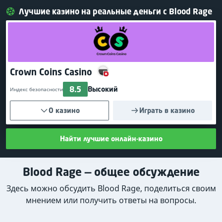
Лучшие казино на реальные деньги с Blood Rage
Crown Coins Casino
8.5
Высокий
Индекс безопасности
О казино
Играть в казино
Найти лучшие онлайн-казино
Blood Rage — общее обсуждение
Здесь можно обсудить Blood Rage, поделиться своим
мнением или получить ответы на вопросы.