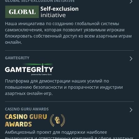
GLOBAL SELF-EXCLUSION INITIATIVE
Наша инициатива по созданию глобальной системы
самоисключения, которая позволит уязвимым игрокам
блокировать собственный доступ ко всем азартным играм
онлайн.
GAMTEGRITY
Платформа для демонстрации наших усилий по
повышению безопасности и прозрачности индустрии
азартных онлайн-игр.
CASINO GURU AWARDS
Амбициозный проект для поддержки наиболее
выдающихся и ответственных компаний в сфере азартных