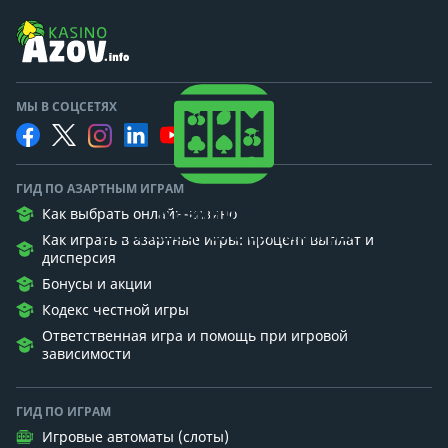
МЫ В СОЦСЕТЯХ
ГИД ПО АЗАРТНЫМ ИГРАМ
Казино Гуру
Как выбрать онлайн-казино
Рассказываем об азартных играх
Как играть в азартные игры: процент выплат и
дисперсия
Бонусы и акции
Кодекс честной игры
Ответственная игра и помощь при игровой
зависимости
ГИД ПО ИГРАМ
Игровые автоматы (слоты)