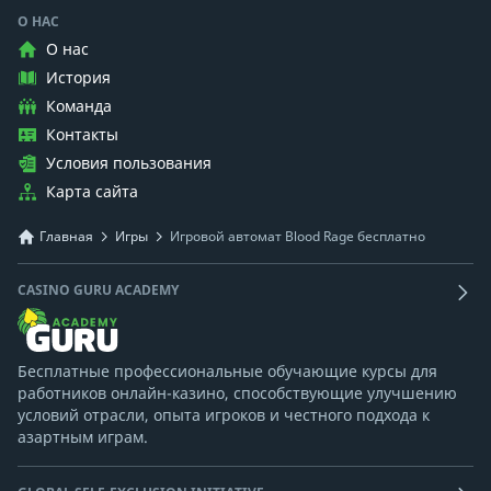
О НАС
О нас
История
Команда
Контакты
Условия пользования
Карта сайта
Главная
Игры
Игровой автомат Blood Rage бесплатно
CASINO GURU ACADEMY
Бесплатные профессиональные обучающие курсы для
работников онлайн-казино, способствующие улучшению
условий отрасли, опыта игроков и честного подхода к
азартным играм.