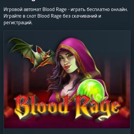
Игровой автомат Blood Rage - играть бесплатно онлайн.
Играйте в слот Blood Rage без скачиваний и
регистраций.