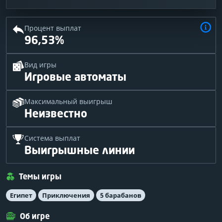
Процент выплат
96,53%
Вид игры
Игровые автоматы
Максимальный выигрыш
Неизвестно
Система выплат
Выигрышные линии
Темы игры
Египет
Приключения
5 барабанов
Об игре