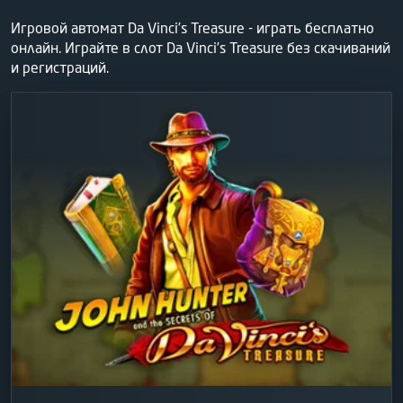
Игровой автомат Da Vinci’s Treasure - играть бесплатно
онлайн. Играйте в слот Da Vinci’s Treasure без скачиваний
и регистраций.