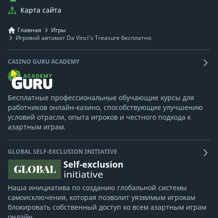
Карта сайта
Главная
Игры
Игровой автомат Da Vinci’s Treasure бесплатно
CASINO GURU ACADEMY
Бесплатные профессиональные обучающие курсы для
работников онлайн-казино, способствующие улучшению
условий отрасли, опыта игроков и честного подхода к
азартным играм.
GLOBAL SELF-EXCLUSION INITIATIVE
Наша инициатива по созданию глобальной системы
самоисключения, которая позволит уязвимым игрокам
блокировать собственный доступ ко всем азартным играм
онлайн.