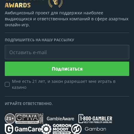
Амбициозный проект для поддержки наиболее
выдающихся и ответственных компаний в сфере азартных
онлайн-игр.
ПОДПИШИТЕСЬ НА НАШУ РАССЫЛКУ
Оставить e-mail
Подписаться
Мне есть 21 лет, и закон разрешает мне играть в
казино
ИГРАЙТЕ ОТВЕТСТВЕННО.