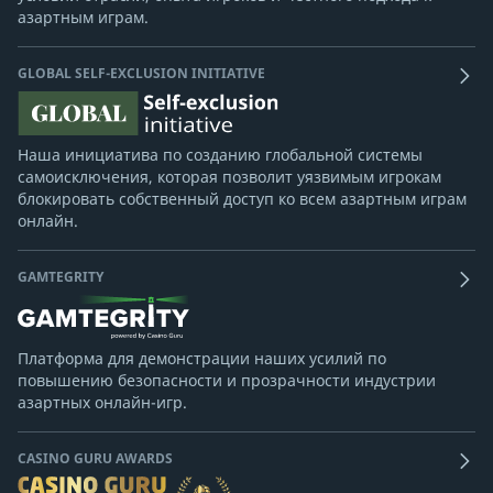
азартным играм.
GLOBAL SELF-EXCLUSION INITIATIVE
Наша инициатива по созданию глобальной системы
самоисключения, которая позволит уязвимым игрокам
блокировать собственный доступ ко всем азартным играм
онлайн.
GAMTEGRITY
Платформа для демонстрации наших усилий по
повышению безопасности и прозрачности индустрии
азартных онлайн-игр.
CASINO GURU AWARDS