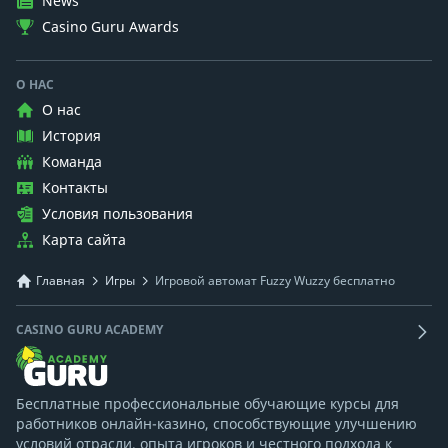
News
Casino Guru Awards
О НАС
О нас
История
Команда
Контакты
Условия пользования
Карта сайта
Главная
Игры
Игровой автомат Fuzzy Wuzzy бесплатно
CASINO GURU ACADEMY
Бесплатные профессиональные обучающие курсы для
работников онлайн-казино, способствующие улучшению
условий отрасли, опыта игроков и честного подхода к