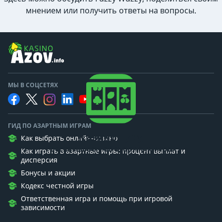
мнением или получить ответы на вопросы.
МЫ В СОЦСЕТЯХ
ГИД ПО АЗАРТНЫМ ИГРАМ
Казино Гуру
Как выбрать онлайн-казино
Рассказываем об азартных играх
Как играть в азартные игры: процент выплат и
дисперсия
Бонусы и акции
Кодекс честной игры
Ответственная игра и помощь при игровой
зависимости