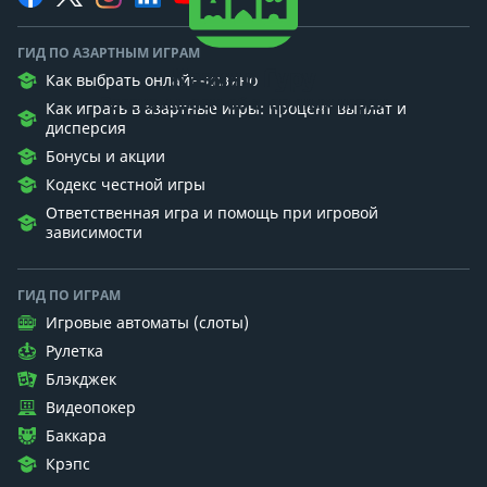
ГИД ПО АЗАРТНЫМ ИГРАМ
Казино Гуру
Как выбрать онлайн-казино
Рассказываем об азартных играх
Как играть в азартные игры: процент выплат и
дисперсия
Бонусы и акции
Кодекс честной игры
Ответственная игра и помощь при игровой
зависимости
ГИД ПО ИГРАМ
Игровые автоматы (слоты)
Рулетка
Блэкджек
Видеопокер
Баккара
Крэпс