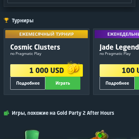
Турниры
ЕЖЕМЕСЯЧНЫЙ ТУРНИР
ЕЖЕНЕДЕЛЬН
ЕЖЕМЕСЯЧНЫЙ ТУРНИР
ЕЖЕНЕДЕЛЬН
ПРИЗОВОЙ ФОНД
ПРИЗОВО
Cosmic Clusters
Jade Legend
24
:
17
:
28
03
:
17
:
28
1 000 USD
100 
по Pragmatic Play
по Pragmatic Play
380 USD
1
50 USD
250 USD
2
30 USD
1 000 USD
100 
120 USD
3
20 USD
Подробнее
Играть
Подробнее
75 USD
4
ДРУГАЯ ИНФОРМАЦИЯ
ДРУГАЯ ИН
50 USD
5
750
Всего фриспинов:
250
Вс
Играть
Закрыть
Играть
25 USD
6
Pragmatic Play
Поставщик игр:
Pragmatic Play
25 USD
7
БЕСПЛАТНО
Участие:
БЕСПЛАТНО
Игры, похожие на Gold Party 2 After Hours
25 USD
8
25 USD
9
25 USD
10