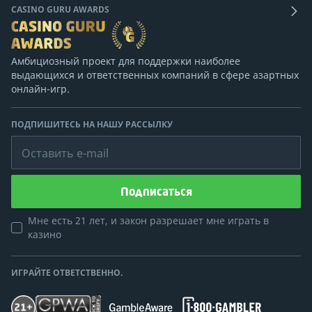
CASINO GURU AWARDS
Амбициозный проект для поддержки наиболее
выдающихся и ответственных компаний в сфере азартных
онлайн-игр.
ПОДПИШИТЕСЬ НА НАШУ РАССЫЛКУ
Оставить e-mail
Подписаться
Мне есть 21 лет, и закон разрешает мне играть в
казино
ИГРАЙТЕ ОТВЕТСТВЕННО.