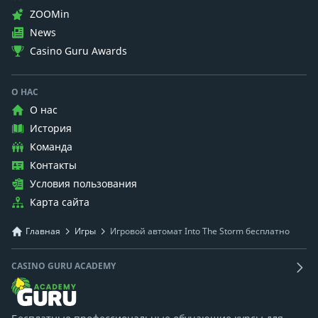
ZOOMin
News
Casino Guru Awards
О НАС
О нас
История
Команда
Контакты
Условия пользования
Карта сайта
Главная
Игры
Игровой автомат Into The Storm бесплатно
CASINO GURU ACADEMY