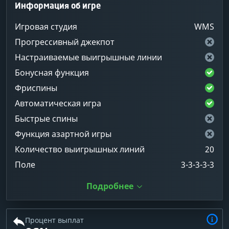
Информация об игре
Игровая студия
WMS
Прогрессивный джекпот
Настраиваемые выигрышные линии
Бонусная функция
Фриспины
Автоматическая игра
Быстрые спины
Функция азартной игры
Количество выигрышных линий
20
Поле
3-3-3-3-3
Подробнее
Процент выплат