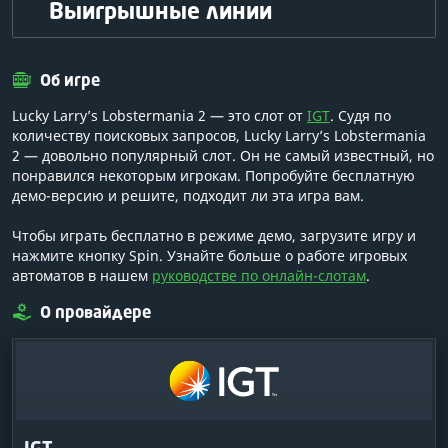
Выигрышные линии
Об игре
Lucky Larry’s Lobstermania 2 — это слот от
IGT
. Судя по
количеству поисковых запросов, Lucky Larry’s Lobstermania
2 — довольно популярный слот. Он не самый известный, но
понравился некоторым игрокам. Попробуйте бесплатную
демо-версию и решите, подходит ли эта игра вам.
Чтобы играть бесплатно в режиме демо, загрузите игру и
нажмите кнопку Spin. Узнайте больше о работе игровых
автоматов в нашем
руководстве по онлайн-слотам
.
О провайдере