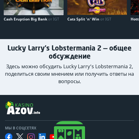
Cash Eruption Big Bank
от IGT
Cats Split 'n' Win
от IGT
Hott
Lucky Larry’s Lobstermania 2 — общее
обсуждение
Здесь можно обсудить Lucky Larry’s Lobstermania 2,
поделиться своим мнением или получить ответы на
вопросы.
МЫ В СОЦСЕТЯХ