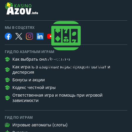
МЫ В СОЦСЕТЯХ
ГИД ПО АЗАРТНЫМ ИГРАМ
Казино Гуру
Как выбрать онлайн-казино
Рассказываем об азартных играх
Как играть в азартные игры: процент выплат и
дисперсия
Бонусы и акции
Кодекс честной игры
Ответственная игра и помощь при игровой
зависимости
ГИД ПО ИГРАМ
Игровые автоматы (слоты)