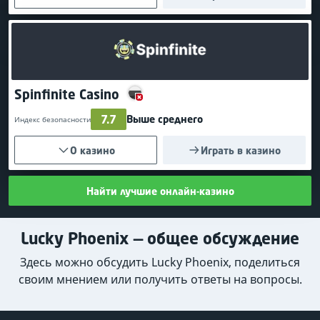
Spinfinite Casino
7.7
Выше среднего
Индекс безопасности
О казино
Играть в казино
Найти лучшие онлайн-казино
Lucky Phoenix — общее обсуждение
Здесь можно обсудить Lucky Phoenix, поделиться
своим мнением или получить ответы на вопросы.