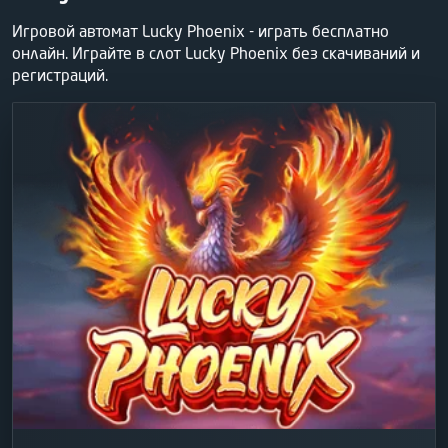
Игровой автомат Lucky Phoenix - играть бесплатно
онлайн. Играйте в слот Lucky Phoenix без скачиваний и
регистраций.