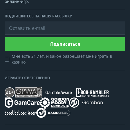
онлайн-игр.
ПОДПИШИТЕСЬ НА НАШУ РАССЫЛКУ
Оставить e-mail
Подписаться
Мне есть 21 лет, и закон разрешает мне играть в
казино
ИГРАЙТЕ ОТВЕТСТВЕННО.