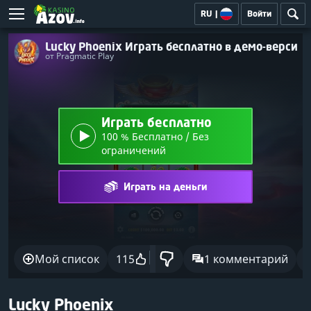
RU
|
Войти
Lucky Phoenix Играть бесплатно в демо-версии
от Pragmatic Play
Играть бесплатно
100 % Бесплатно / Без
ограничений
Играть на деньги
Мой список
115
1 комментарий
Lucky Phoenix