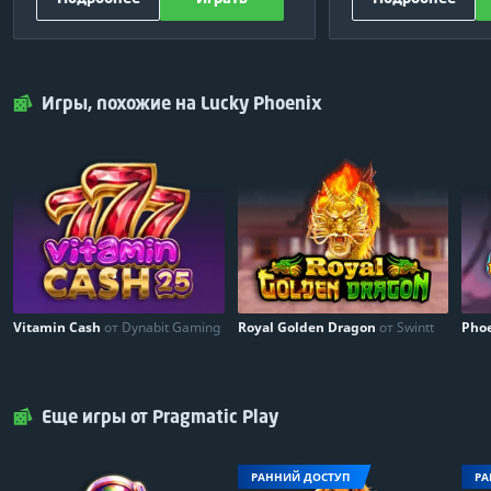
ДРУГАЯ ИНФОРМАЦИЯ
ДРУГАЯ ИН
50 USD
5
750
Всего фриспинов:
250
Вс
Играть
Закрыть
Играть
25 USD
6
Pragmatic Play
Поставщик игр:
Pragmatic Play
25 USD
7
БЕСПЛАТНО
Участие:
БЕСПЛАТНО
Игры, похожие на Lucky Phoenix
25 USD
8
25 USD
9
25 USD
10
Vitamin Cash
от Dynabit Gaming
Royal Golden Dragon
от Swintt
Phoe
Еще игры от Pragmatic Play
РАННИЙ ДОСТУП
РА