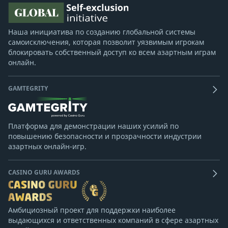
Наша инициатива по созданию глобальной системы
самоисключения, которая позволит уязвимым игрокам
блокировать собственный доступ ко всем азартным играм
онлайн.
GAMTEGRITY
Платформа для демонстрации наших усилий по
повышению безопасности и прозрачности индустрии
азартных онлайн-игр.
CASINO GURU AWARDS
Амбициозный проект для поддержки наиболее
выдающихся и ответственных компаний в сфере азартных