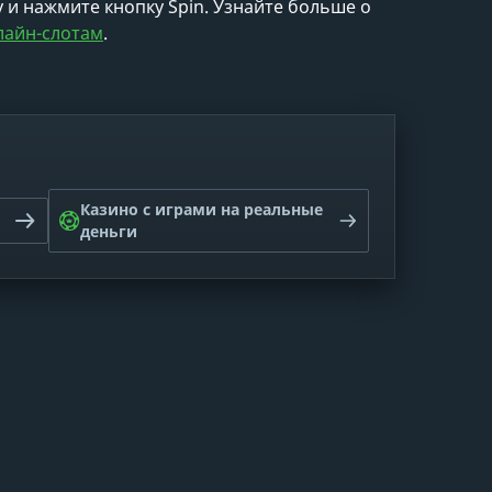
 и нажмите кнопку Spin. Узнайте больше о
лайн-слотам
.
Казино с играми на реальные
деньги