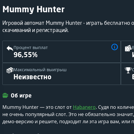
Mummy Hunter
Игровой автомат Mummy Hunter - играть бесплатно о
скачиваний и регистраций.
Процент выплат
96,55%
Максимальный выигрыш
Неизвестно
Об игре
Mummy Hunter — это слот от
Habanero
. Судя по коли
не очень популярный слот. Это не обязательно значит
демо-версию и решите, подходит ли эта игра вам, или 