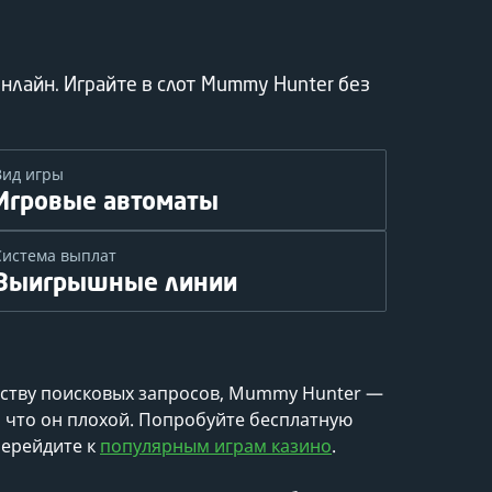
нлайн. Играйте в слот Mummy Hunter без
Вид игры
Игровые автоматы
Система выплат
Выигрышные линии
честву поисковых запросов, Mummy Hunter —
, что он плохой. Попробуйте бесплатную
перейдите к
популярным играм казино
.