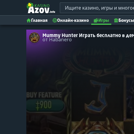
Главная
Онлайн-казино
Игры
Бонусы
Mummy Hunter Играть бесплатно в де
от Habanero