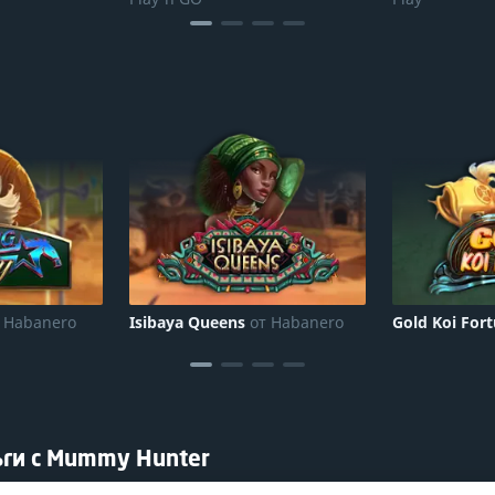
 Habanero
Isibaya Queens
от Habanero
Gold Koi For
ьги с Mummy Hunter