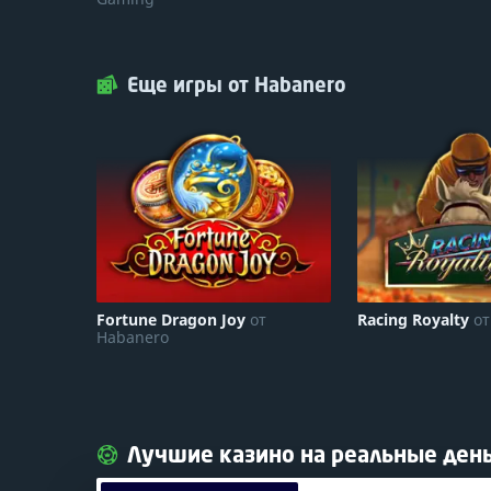
Еще игры от Habanero
Fortune Dragon Joy
от
Racing Royalty
от
Habanero
Лучшие казино на реальные ден