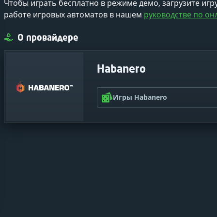
Чтобы играть бесплатно в режиме демо, загрузите игру
работе игровых автоматов в нашем
руководстве по он
О провайдере
Habanero
Игры Habanero