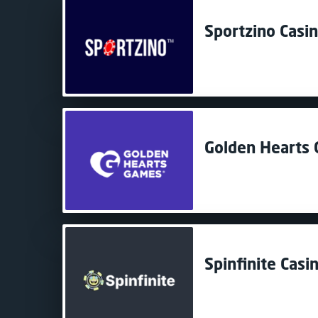
Sportzino Casi
Golden Hearts
Spinfinite Casi