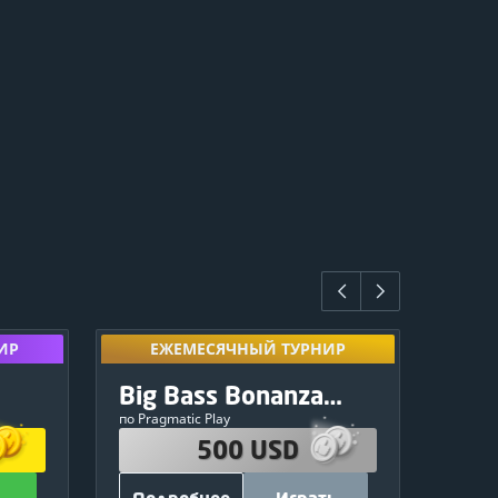
ИР
ЕЖЕМЕСЯЧНЫЙ ТУРНИР
П
Разблокируйте, выложив
ИР
ЕЖЕМЕСЯЧНЫЙ ТУРНИР
П
результаты в других
ПРИЗОВОЙ ФОНД
Эксклюзивный
Big Bass Bonanza
Sup
турнирах
500 USD
1000
по Pragmatic Play
по Prag
500 USD
1
250 USD
1
50 US
2
150 USD
2
30 US