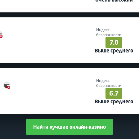
Индекс
безопасности
7.0
Выше среднего
Индекс
o
безопасности
6.7
Выше среднего
Найти лучшие онлайн-казино