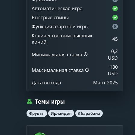
Автоматическая игра
Быстрые спины
Функция азартной игры
Количество выигрышных
45
линий
0,2
Минимальная ставка
USD
100
Максимальная ставка
USD
Дата выхода
Март 2025
Темы игры
Фрукты
Ирландия
3 барабана