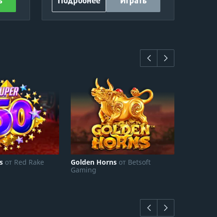
ь
Подробнее
Играть
Под
3
50 USD
3
20 US
30 USD
4
ДРУГАЯ ИНФОРМАЦИЯ
20 USD
5
инов:
500
Всего фриспинов:
250
ть
Играть
Закрыть
 игр:
Pragmatic Play
Поставщик игр:
Pragm
стие:
Поделитесь и играйте
Участие:
БЕСП
rs
от Red Rake
Golden Horns
от Betsoft
Punky M
Gaming
Gaming