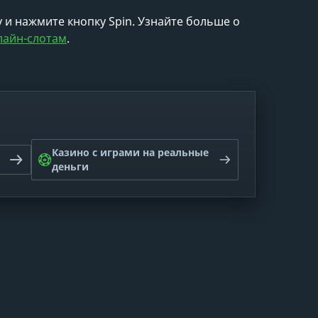
 и нажмите кнопку Spin. Узнайте больше о
лайн-слотам
.
Казино с играми на реальные
деньги