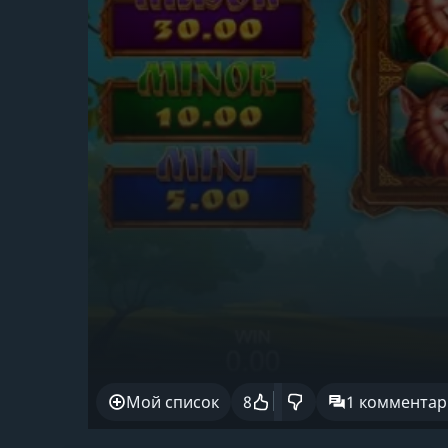
Мой список
8
1 коммента