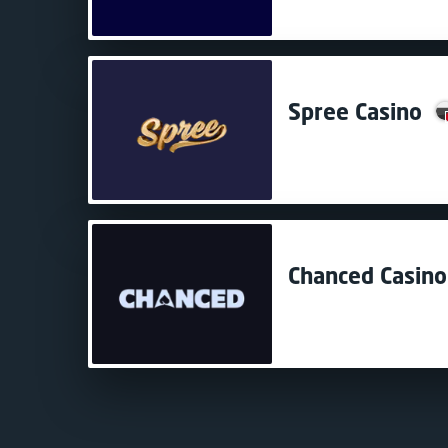
Spree Casino
Chanced Casin