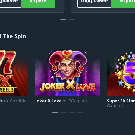
дробнее
Играть
Подробнее
Играт
USD
3
20 USD
SD
4
ДРУГАЯ ИНФОРМАЦИЯ
ДРУГАЯ ИНФОРМАЦИЯ
SD
5
Всего фриспинов:
250
Всего фрисп
Играть
Закрыть
Играть
Закры
SD
6
atic Play
Поставщик игр:
Pragmatic Play
Поставщик
SD
7
d The Spin
ПЛАТНО
Участие:
БЕСПЛАТНО
Уча
SD
8
SD
9
SD
10
ls
от Crucible
Joker X Love
от BGaming
Super 50 Sta
Gaming