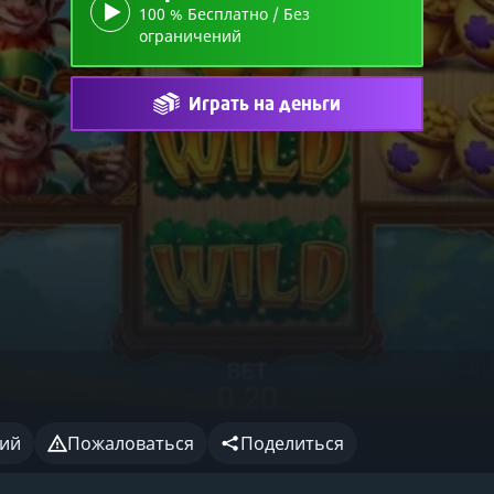
100 % Бесплатно / Без
ограничений
Играть на деньги
рий
Пожаловаться
Поделиться