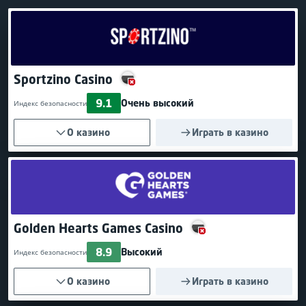
Sportzino Casino
9.1
Очень высокий
Индекс безопасности
О казино
Играть в казино
Golden Hearts Games Casino
8.9
Высокий
Индекс безопасности
О казино
Играть в казино