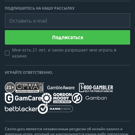
ПОДПИШИТЕСЬ НА НАШУ РАССЫЛКУ
Оставить e-mail
Подписаться
Мне есть 21 лет, и закон разрешает мне играть в
казино
ИГРАЙТЕ ОТВЕТСТВЕННО.
Casino.guru является независимым ресурсом об онлайн-казино и
азартных играх, который не контролируется каким-либо оператором