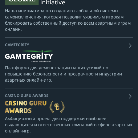
Наша инициатива по созданию глобальной системы
самоисключения, которая позволит уязвимым игрокам
блокировать собственный доступ ко всем азартным играм
онлайн.
GAMTEGRITY
Платформа для демонстрации наших усилий по
повышению безопасности и прозрачности индустрии
азартных онлайн-игр.
CASINO GURU AWARDS
Амбициозный проект для поддержки наиболее
выдающихся и ответственных компаний в сфере азартных
онлайн-игр.