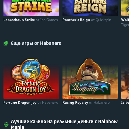
Leprechaun Strike
от Ino Games
Panther's Reign
от Quickspin
Wol
Tige
Еще игры от Habanero
Fortune Dragon Joy
от Habanero
Racing Royalty
от Habanero
Isi
Лучшие казино на реальные деньги с Rainbow
Mania