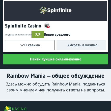
Spinfinite Casino
7.7
Выше среднего
Индекс безопасности
О казино
Играть в казино
Найти лучшие онлайн-казино
Rainbow Mania — общее обсуждение
Здесь можно обсудить Rainbow Mania, поделиться
своим мнением или получить ответы на вопросы.