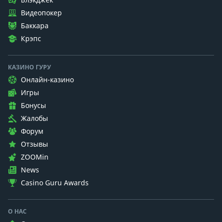
Видеопокер
Баккара
Крэпс
КАЗИНО ГУРУ
Онлайн-казино
Игры
Бонусы
Жалобы
Форум
Отзывы
ZOOMin
News
Casino Guru Awards
О НАС