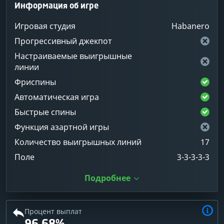
Информация об игре
Игровая студия
Habanero
Прогрессивный джекпот
Настраиваемые выигрышные
линии
Фриспины
Автоматическая игра
Быстрые спины
Функция азартной игры
Количество выигрышных линий
17
Поле
3-3-3-3-3
Подробнее
Процент выплат
96,68%