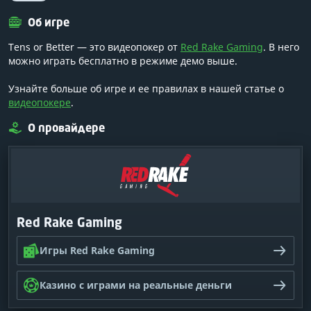
Об игре
Tens or Better — это видеопокер от
Red Rake Gaming
. В него
можно играть бесплатно в режиме демо выше.
Узнайте больше об игре и ее правилах в нашей статье о
видеопокере
.
О провайдере
Red Rake Gaming
Игры Red Rake Gaming
Казино с играми на реальные деньги