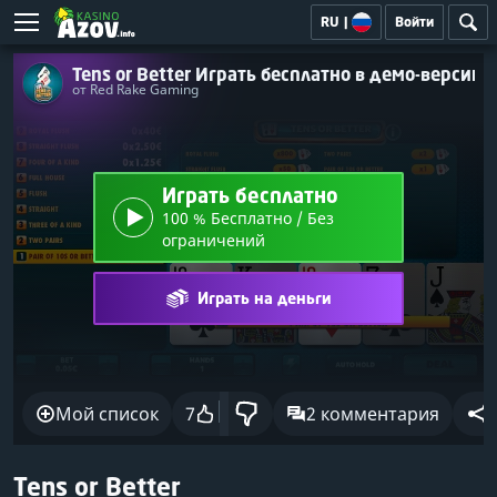
RU
|
Войти
Tens or Better Играть бесплатно в демо-версии
от Red Rake Gaming
Играть бесплатно
100 % Бесплатно / Без
ограничений
Играть на деньги
Мой список
7
2 комментария
Tens or Better