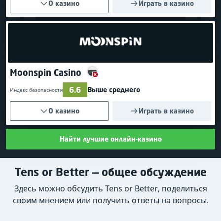
О казино
Играть в казино
Moonspin Casino
6.6
Выше среднего
Индекс безопасности
О казино
Играть в казино
Найти лучшие онлайн-казино
Tens or Better — общее обсуждение
Здесь можно обсудить Tens or Better, поделиться
своим мнением или получить ответы на вопросы.