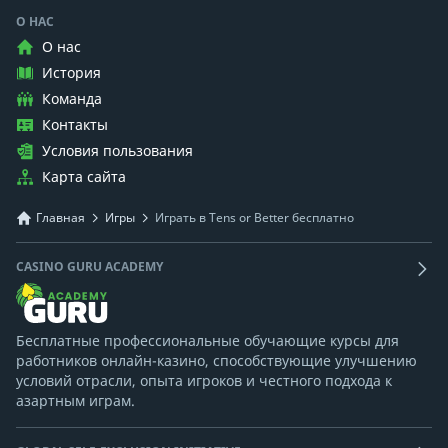
О НАС
О нас
История
Команда
Контакты
Условия пользования
Карта сайта
Главная
Игры
Играть в Tens or Better бесплатно
CASINO GURU ACADEMY
Бесплатные профессиональные обучающие курсы для
работников онлайн-казино, способствующие улучшению
условий отрасли, опыта игроков и честного подхода к
азартным играм.