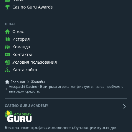
Casino Guru Awards
О НАС
О нас
История
Команда
Контакты
Условия пользования
Карта сайта
Главная
Жалобы
Atsupachi Casino - Выигрыш игрока конфискуется из-за проблем с
выводом средств.
CASINO GURU ACADEMY
Бесплатные профессиональные обучающие курсы для