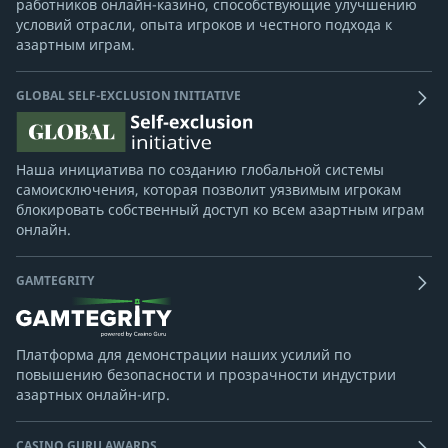
работников онлайн-казино, способствующие улучшению
условий отрасли, опыта игроков и честного подхода к
азартным играм.
GLOBAL SELF-EXCLUSION INITIATIVE
Наша инициатива по созданию глобальной системы
самоисключения, которая позволит уязвимым игрокам
блокировать собственный доступ ко всем азартным играм
онлайн.
GAMTEGRITY
Платформа для демонстрации наших усилий по
повышению безопасности и прозрачности индустрии
азартных онлайн-игр.
CASINO GURU AWARDS