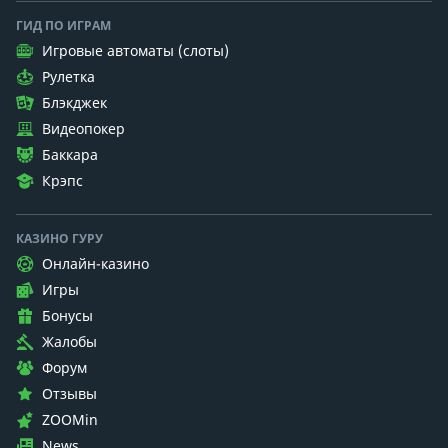
ГИД ПО ИГРАМ
Игровые автоматы (слоты)
Рулетка
Блэкджек
Видеопокер
Баккара
Крэпс
КАЗИНО ГУРУ
Онлайн-казино
Игры
Бонусы
Жалобы
Форум
Отзывы
ZOOMin
News