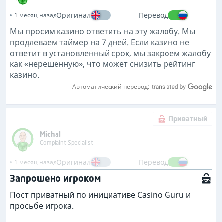
Оригинал
Перевод
1 месяц назад
Мы просим казино ответить на эту жалобу. Мы
продлеваем таймер на 7 дней. Если казино не
ответит в установленный срок, мы закроем жалобу
как «нерешенную», что может снизить рейтинг
казино.
Автоматический перевод:
Приватный
Michal
Complaint Specialist
Оригинал
Перевод
1 месяц назад
Запрошено игроком
Пост приватный по инициативе Casino Guru и
просьбе игрока.