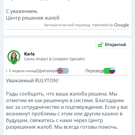
С уважением,
Центр решения жалоб
Автоматический перевод:
Открытый
Karla
Casino Analyst & Complaint Specialist
Оригинал
Перевод
3 недель назад
Уважаемый RULYTON!
Рады сообщить, что ваша жалоба решена. Мы
отметим ее как решенную в системе. Благодарим
вас за сотрудничество и подтверждение. Если у вас
возникнут проблемы с этим или другим казино в
будущем, свяжитесь с нами через Центр
разрешения жалоб. Мы всегда готовы помочь.