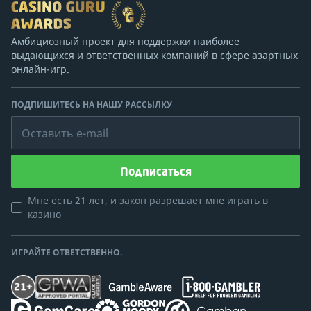
Амбициозный проект для поддержки наиболее
выдающихся и ответственных компаний в сфере азартных
онлайн-игр.
ПОДПИШИТЕСЬ НА НАШУ РАССЫЛКУ
Оставить e-mail
Подписаться
Мне есть 21 лет, и закон разрешает мне играть в
казино
ИГРАЙТЕ ОТВЕТСТВЕННО.