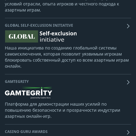
условий отрасли, опыта игроков и честного подхода к
азартным играм.
GLOBAL SELF-EXCLUSION INITIATIVE
Наша инициатива по созданию глобальной системы
самоисключения, которая позволит уязвимым игрокам
блокировать собственный доступ ко всем азартным играм
онлайн.
GAMTEGRITY
Платформа для демонстрации наших усилий по
повышению безопасности и прозрачности индустрии
азартных онлайн-игр.
CASINO GURU AWARDS