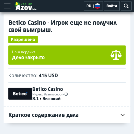
RU
|
Войти
Betico Casino - Игрок еще не получил
свой выигрыш.
Разрешено
Наш вердикт
Дело закрыто
Количество:
415 USD
Betico Casino
Индекс безопасности
8.1
Высокий
Краткое содержание дела