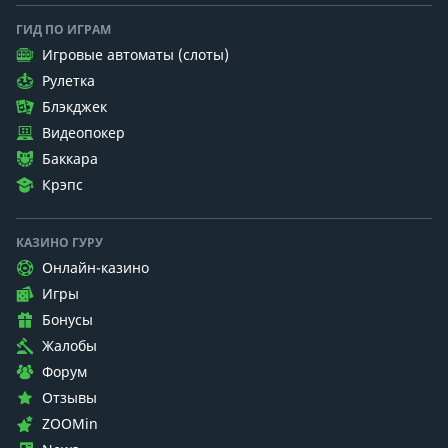
ГИД ПО ИГРАМ
Игровые автоматы (слоты)
Рулетка
Блэкджек
Видеопокер
Баккара
Крэпс
КАЗИНО ГУРУ
Онлайн-казино
Игры
Бонусы
Жалобы
Форум
Отзывы
ZOOMin