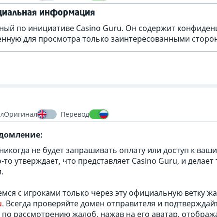
иальная информация
ный по инициативе Casino Guru. Он содержит конфид
нную для просмотра только заинтересованными сторо
Оригинал
Перевод
ад
домление:
 никогда не будет запрашивать оплату или доступ к ва
о-то утверждает, что представляет Casino Guru, и делает
.
мся с игроками только через эту официальную ветку ж
u
. Всегда проверяйте домен отправителя и подтверждай
 по рассмотрению жалоб, нажав на его аватар, отобра