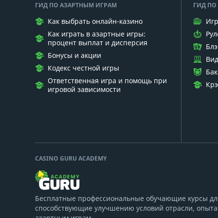
ГИД ПО АЗАРТНЫМ ИГРАМ
ГИД ПО
Как выбрать онлайн-казино
Игр
Как играть в азартные игры:
Рул
процент выплат и дисперсия
Блэ
Бонусы и акции
Вид
Кодекс честной игры
Бак
Ответственная игра и помощь при
Крэ
игровой зависимости
CASINO GURU ACADEMY
Бесплатные профессиональные обучающие курсы для
способствующие улучшению условий отрасли, опыта 
азартным играм.