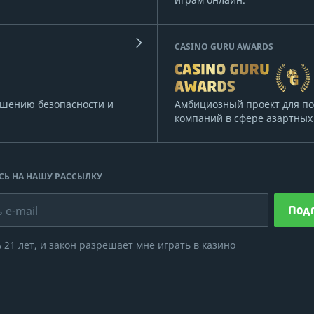
CASINO GURU AWARDS
ышению безопасности и
Амбициозный проект для п
компаний в сфере азартных
Ь НА НАШУ РАССЫЛКУ
Под
 e-mail
 21 лет, и закон разрешает мне играть в казино