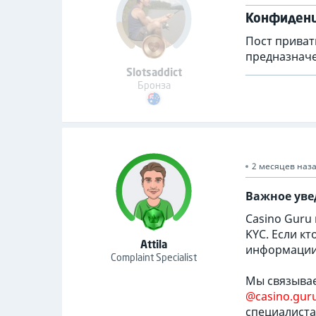
Конфиденц
Пост приват
предназначе
Slotsaddict
Бронза
2 месяцев наз
Важное уве
Casino Guru
KYC. Если кт
Attila
информации
Complaint Specialist
Мы связывае
@casino.gur
специалиста