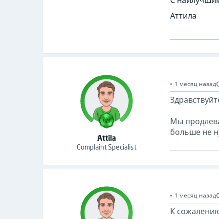
С наилучши
Аттила
1 месяц назад
Здравствуйте
Мы продлева
больше не н
Attila
Complaint Specialist
1 месяц назад
К сожалению