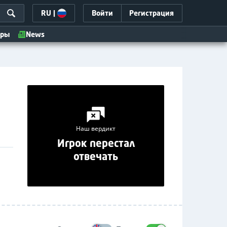
RU
|
Войти
Регистрация
иры
News
Наш вердикт
Игрок перестал
отвечать