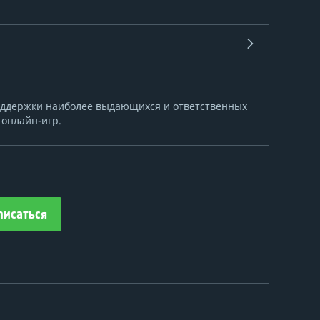
оддержки наиболее выдающихся и ответственных
 онлайн-игр.
писаться