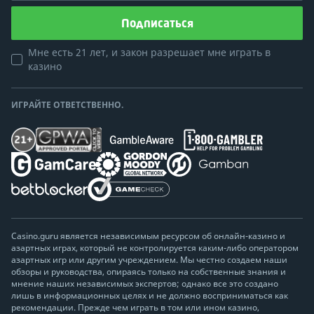
Подписаться
Мне есть 21 лет, и закон разрешает мне играть в
казино
ИГРАЙТЕ ОТВЕТСТВЕННО.
Casino.guru является независимым ресурсом об онлайн-казино и
азартных играх, который не контролируется каким-либо оператором
азартных игр или другим учреждением. Мы честно создаем наши
обзоры и руководства, опираясь только на собственные знания и
мнение наших независимых экспертов; однако все это создано
лишь в информационных целях и не должно восприниматься как
рекомендации. Прежде чем играть в том или ином казино,