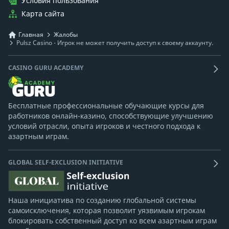
Условия пользования
Карта сайта
Главная
Жалобы
Pulsz Casino - Игрок не может получить доступ к своему аккаунту.
CASINO GURU ACADEMY
Бесплатные профессиональные обучающие курсы для
работников онлайн-казино, способствующие улучшению
условий отрасли, опыта игроков и честного подхода к
азартным играм.
GLOBAL SELF-EXCLUSION INITIATIVE
Наша инициатива по созданию глобальной системы
самоисключения, которая позволит уязвимым игрокам
блокировать собственный доступ ко всем азартным играм