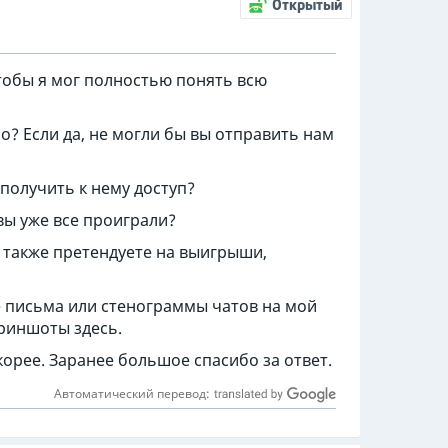
Открытый
тобы я мог полностью понять всю
о? Если да, не могли бы вы отправить нам
получить к нему доступ?
вы уже все проиграли?
 также претендуете на выигрыши,
 письма или стенограммы чатов на мой
риншоты здесь.
орее. Заранее большое спасибо за ответ.
Автоматический перевод: