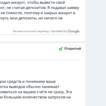
создал аккаунт, чтобы вывести свой
т, не считая депозитов. Я подавал заявку
 не помогло, поэтому я закрыл аккаунт в
нуть мои депозиты, но ничего не
Автоматический перевод:
Открытый
дом средств и понимаем ваше
аботка выводов обычно занимает
оявиться на вашем счёте не сразу. Эта
ли большим количеством запросов на