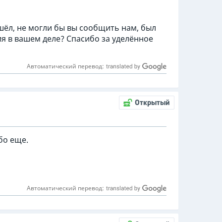
шёл, не могли бы вы сообщить нам, был
я в вашем деле? Спасибо за уделённое
Автоматический перевод:
Открытый
бо еще.
Автоматический перевод: