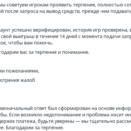
мы советуем игрокам проявить терпение, полностью сот
ей после запроса на вывод средств, прежде чем подават
каунт успешно верифицирован, история игр проверена, в
 свой выигрыш в течение 14 дней с момента подачи зап
ое, чтобы вам помочь.
годарим вас за терпение и понимание.
ми пожеланиями,
мотрения жалоб
ервоначальный ответ был сформирован на основе инфо
бы. Если возникло недопонимание и проблема носит ин
держек платежа, будьте уверены — мы тщательно рассмо
е. Благодарим за терпение.