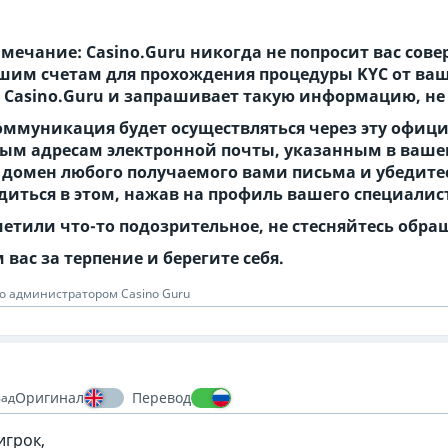
мечание: Casino.Guru никогда не попросит вас сов
ашим счетам для прохождения процедуры KYC от ваше
 Casino.Guru и запрашивает такую информацию, не
оммуникация будет осуществляться через эту офици
м адресам электронной почты, указанным в вашем
 домен любого получаемого вами письма и убедитесь
диться в этом, нажав на профиль вашего специалис
метили что-то подозрительное, не стесняйтесь обра
вас за терпение и берегите себя.
о администратором Casino Guru
Оригинал
Перевод
зад
грок,