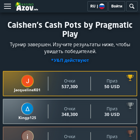
RU
|
Войти
Caishen's Cash Pots by
Pragmatic
Play
Турнир завершен. Изучите результаты ниже, чтобы
увидеть победителей.
*У&П действуют
Очки
Приз
537,300
50 USD
JacquelineK01
Очки
Приз
348,300
30 USD
Kingp125
Очки
Приз