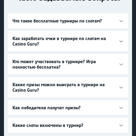
35
Sulv27666
168,900
36
Sakda3663
168,400
Что такое бесплатные турниры по слотам?
37
Dzago
168,200
38
nixkoya
166,850
Как заработать очки в турнире по слотам на
Casino Guru?
39
Sanceman
164,650
40
max17643
164,150
Кто может участвовать в турнире? Игра
41
HavelApostol7777
164,050
полностью бесплатна?
42
Chorrachess
163,750
Какие призы можно выиграть в турнире на
43
Next13288
163,500
Casino Guru?
44
ahmadmoshfeghharemi
160,750
Как победители получат призы?
45
Davidhanus6666
159,550
46
Stevo987
159,000
Какие слоты включены в турнир?
47
Mike.1
158,900