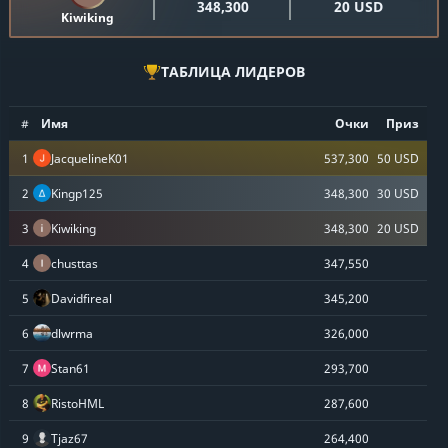
348,300
20 USD
Kiwiking
ТАБЛИЦА ЛИДЕРОВ
#
Имя
Очки
Приз
1
JacquelineK01
537,300
50 USD
2
Kingp125
348,300
30 USD
3
Kiwiking
348,300
20 USD
4
chusttas
347,550
5
Davidfireal
345,200
6
dlwrma
326,000
7
Stan61
293,700
8
RistoHML
287,600
9
Tjaz67
264,400