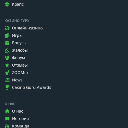
Крэпс
87
abuodaymostafa876
135,850
88
michalisterzakis21
135,400
КАЗИНО ГУРУ
Онлайн-казино
89
Sauleiro
134,650
Игры
90
dogix
134,400
Бонусы
91
Sirpipe
134,250
Жалобы
Форум
92
KostasPar
134,000
Отзывы
93
Shige118
133,550
ZOOMin
94
Sirppis
133,450
News
Casino Guru Awards
95
Karoua21
133,100
96
feidas
132,800
О НАС
97
Nosebreaker
131,650
О нас
История
98
rawatzinnei157
131,250
Команда