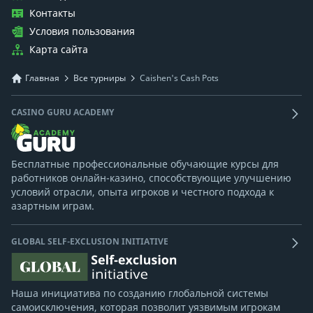
99
FergZim
130,650
Контакты
100
Draco69
130,150
Условия пользования
Карта сайта
Главная
Все турниры
Caishen's Cash Pots
CASINO GURU ACADEMY
Бесплатные профессиональные обучающие курсы для
работников онлайн-казино, способствующие улучшению
условий отрасли, опыта игроков и честного подхода к
азартным играм.
GLOBAL SELF-EXCLUSION INITIATIVE
Наша инициатива по созданию глобальной системы
самоисключения, которая позволит уязвимым игрокам