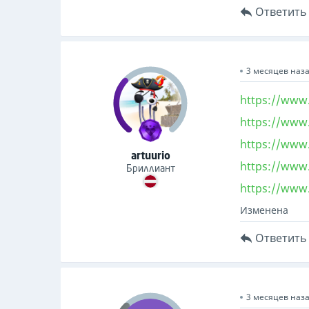
Ответить
3 месяцев наз
https://www
https://www
https://www.
artuurio
https://www.
Бриллиант
https://www
Изменена
Ответить
3 месяцев наз