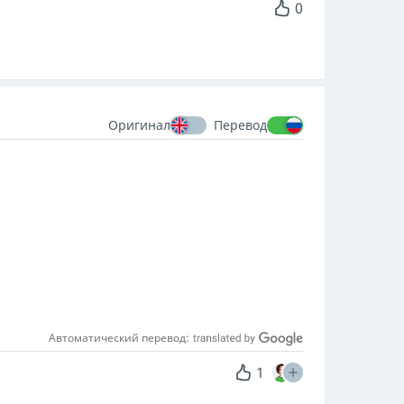
0
Оригинал
Перевод
Автоматический перевод:
1