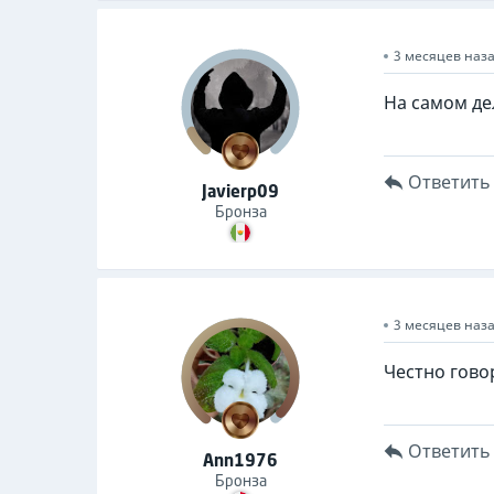
3 месяцев наз
На самом де
Ответить
Javierp09
Бронза
3 месяцев наз
Честно говор
Ответить
Ann1976
Бронза