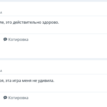
ад
ле, это действительно здорово.
Котировка
ад
я, эта игра меня не удивила.
Котировка