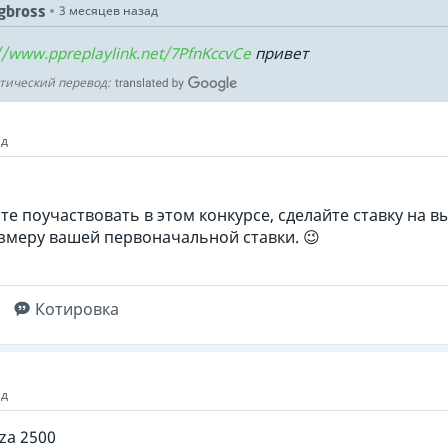
gbross
3 месяцев назад
://www.ppreplaylink.net/7PfnKccvCe
привет
тический перевод:
ад
ите поучаствовать в этом конкурсе, сделайте ставку н
змеру вашей первоначальной ставки. 😉
Котировка
ад
za 2500