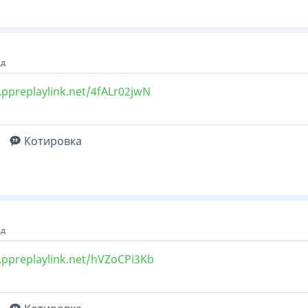
ад
ppreplaylink.net/4fALr02jwN
Котировка
ад
ppreplaylink.net/hVZoCPi3Kb