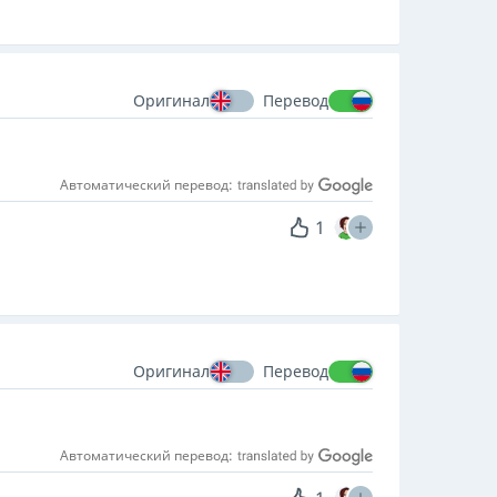
Оригинал
Перевод
Автоматический перевод:
1
Оригинал
Перевод
Автоматический перевод: