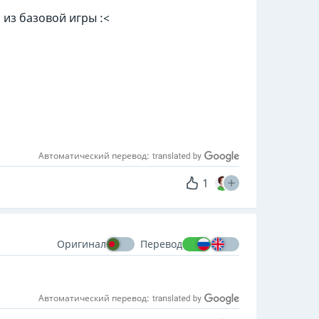
 из базовой игры :<
Автоматический перевод:
1
Оригинал
Перевод
Автоматический перевод: