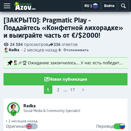
RU
|
Войти
[ЗАКРЫТО]: Pragmatic Play –
Поддайтесь «Конфетной лихорадке»
и выиграйте часть от €/$2000!
24 584
просмотров
336
ответов
2 месяцев назад
Отслеживать
Radka
🎉🏆 Ожидание закончилось... У нас есть победители! 🏆🎉 Огромное спасибо всем, кто принял участие, выполнил задания и получил свои билеты. Отклик был фантастическим, и мы очень рады видеть столько знакомых (и новых!) лиц, участвующих в мероприятии. 😁🙌 После жеребьевки с учетом весовых коэффициентов были официально выбраны 20 счастливчиков ! 👇 Вот они! 👇 Если вы увидите своё имя пользователя в списке, следите за своей электронной почтой. Я скоро свяжусь с вами и предоставлю всё необходимое для получения приза. 😉 Не получилось в этот раз? Не волнуйтесь! Каждое соревнование — это новый старт, и ваш следующий счастливый момент может быть совсем рядом. 🍀 Спасибо всем за то, что сделали наш форум таким замечательным местом. С нетерпением ждём встречи с вами в следующем розыгрыше! 🚀 Напоминание: Розыгрыш проводился с использованием нашего метода взвешенной случайной выборки. Участники, заработавшие больше билетов, имели пропорционально более высокие шансы быть выбранными, и после того, как участник был выбран, все его оставшиеся билеты удалялись из общего пула, гарантируя, что каждый победитель мог выиграть только один раз. Всем удачи в следующий раз! 🍀🎉
Новая публикация
1
2
...
17
Radka
Social Media & Community Specialist
2 месяцев назад
Оригинал
Перевод