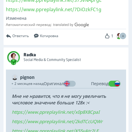
https://www.ppreplaylink.net/375vNAprgE
https://www.ppreplaylink.net/7DiOzkFC1g
Изменена
Автоматический перевод:
1
Ответить
Котировка
Radka
Social Media & Community Specialist
pignon
Оригинал
Перевод
2 месяцев назад
Мне не нравится, что я не могу увеличить
числовое значение больше 128x :<
https://www.ppreplaylink.net/x0p8X8CpaI
https://www.ppreplaylink.net/2kdTCcUQWr
https://www.ppreplaylink.net/K55vAtc2LE