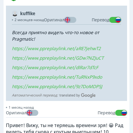
kuffike
Оригинал
Перевод
2 месяцев назад
Всегда приятно видеть что-то новое от
Pragmatic!
https://www.ppreplaylink.net/aRE7jehwT2
https://www.ppreplaylink.net/GDw7NZJuCT
https://www.ppreplaylink.net/dlRar7dTcF
https://www.ppreplaylink.net/TuRNxP9xdo
https://www.ppreplaylink.net/9z7DoMDPSJ
Автоматический перевод:
1 месяц назад
Оригинал
Перевод
Привет! Вижу, ты не теряешь времени зря! 😀 Рад
видеть тебя снова с крутым выигрышем! 10