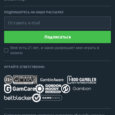
ПОДПИШИТЕСЬ НА НАШУ РАССЫЛКУ
Оставить e-mail
Подписаться
Мне есть 21 лет, и закон разрешает мне играть в
казино
ИГРАЙТЕ ОТВЕТСТВЕННО.
Casino.guru является независимым ресурсом об онлайн-казино и