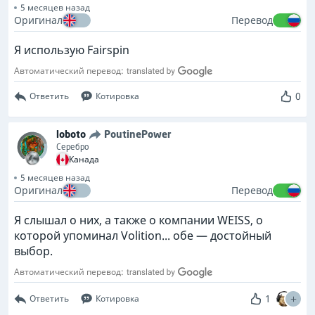
5 месяцев назад
Оригинал
Перевод
Я использую Fairspin
Автоматический перевод:
0
Ответить
Котировка
loboto
PoutinePower
Серебро
Канада
5 месяцев назад
Оригинал
Перевод
Я слышал о них, а также о компании WEISS, о
которой упоминал Volition... обе — достойный
выбор.
Автоматический перевод:
1
Ответить
Котировка