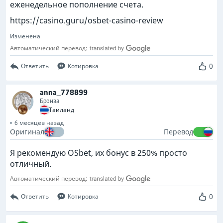
еженедельное пополнение счета.
https://casino.guru/osbet-casino-review
Изменена
Автоматический перевод:
0
Ответить
Котировка
anna_778899
Бронза
Таиланд
6 месяцев назад
Оригинал
Перевод
Я рекомендую OSbet, их бонус в 250% просто
отличный.
Автоматический перевод:
0
Ответить
Котировка