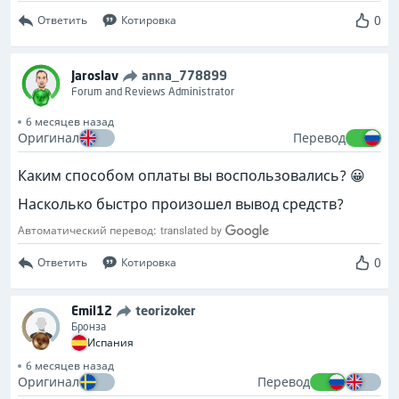
0
Ответить
Котировка
Jaroslav
anna_778899
Forum and Reviews Administrator
6 месяцев назад
Оригинал
Перевод
Каким способом оплаты вы воспользовались? 😀
Насколько быстро произошел вывод средств?
Автоматический перевод:
0
Ответить
Котировка
Emil12
teorizoker
Бронза
Испания
6 месяцев назад
Оригинал
Перевод