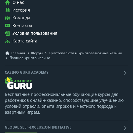
О нас
История
Команда
Контакты
Условия пользования
Карта сайта
Главная
Форум
Криптовалюта и криптовалютные казино
Лучшее крипто-казино
CASINO GURU ACADEMY
Бесплатные профессиональные обучающие курсы для
работников онлайн-казино, способствующие улучшению
условий отрасли, опыта игроков и честного подхода к
азартным играм.
GLOBAL SELF-EXCLUSION INITIATIVE