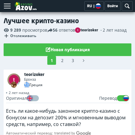
RU
|
Войти
Лучшее крипто-казино
9 289
просмотров
56
ответов
2 лет назад
teorizoker
Отслеживать
Новая публикация
1
2
3
teorizoker
Бронза
Греция
2 лет назад
Оригинал
Перевод
Есть ли какое-нибудь законное крипто-казино с
бонусом на депозит 200% и мгновенным выводом
средств, например, со ставкой?
Автоматический перевод: