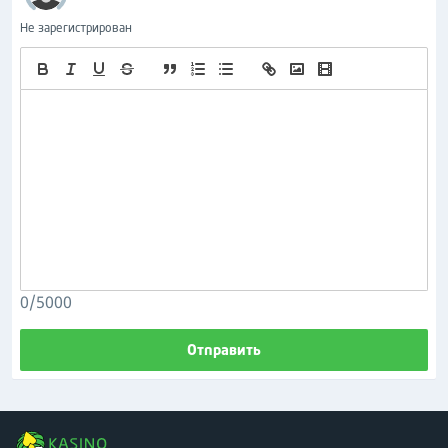
Не зарегистрирован
0/5000
Отправить