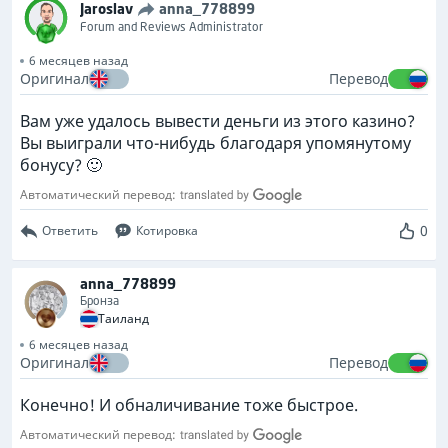
Jaroslav
anna_778899
Forum and Reviews Administrator
6 месяцев назад
Оригинал
Перевод
Вам уже удалось вывести деньги из этого казино?
Вы выиграли что-нибудь благодаря упомянутому
бонусу? 🙂
Автоматический перевод:
0
Ответить
Котировка
anna_778899
Бронза
Таиланд
6 месяцев назад
Оригинал
Перевод
Конечно! И обналичивание тоже быстрое.
Автоматический перевод: