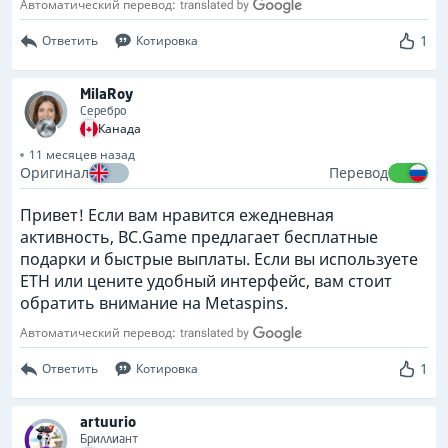
Автоматический перевод:
1
Ответить
Котировка
MilaRoy
Серебро
Канада
11 месяцев назад
Оригинал
Перевод
Привет! Если вам нравится ежедневная
активность, BC.Game предлагает бесплатные
подарки и быстрые выплаты. Если вы используете
ETH или цените удобный интерфейс, вам стоит
обратить внимание на Metaspins.
Автоматический перевод:
1
Ответить
Котировка
artuurio
Бриллиант