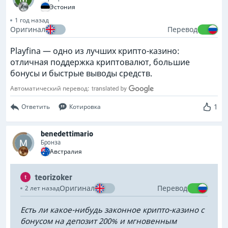
Эстония
1 год назад
Оригинал
Перевод
Playfina — одно из лучших крипто-казино:
отличная поддержка криптовалют, большие
бонусы и быстрые выводы средств.
Автоматический перевод:
1
Ответить
Котировка
benedettimario
Бронза
Австралия
teorizoker
Оригинал
Перевод
2 лет назад
Есть ли какое-нибудь законное крипто-казино с
бонусом на депозит 200% и мгновенным