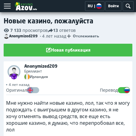
RU
|
Войти
Новые казино, пожалуйста
7 133
просмотров
13
ответов
4 лет назад
Отслеживать
Anonymized209
Новая публикация
Anonymized209
Бриллиант
Ирландия
4 лет назад
Оригинал
Перевод
Мне нужно найти новые казино, лол, так что я могу
подождать с выигрышем в другом казино, я не
хочу отменять вывод средств, все еще есть
хорошие казино, я думаю, что перепробовал все,
лол