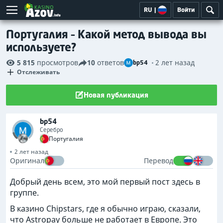
RU
|
Войти
Португалия – Какой метод вывода вы
используете?
5 815
просмотров
10
ответов
2 лет назад
bp54
Отслеживать
Новая публикация
bp54
Серебро
Португалия
2 лет назад
Оригинал
Перевод
Добрый день всем, это мой первый пост здесь в
группе.
В казино Chipstars, где я обычно играю, сказали,
что Astropay больше не работает в Европе. Это