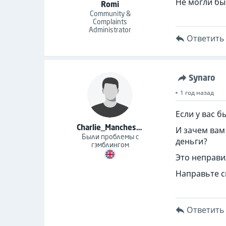
Не могли бы
Romi
Community &
Complaints
Administrator
Ответить
Synaro
1 год назад
Если у вас 
Charlie_Manchester
И зачем вам
Были проблемы с
деньги?
гэмблингом
Это неправи
Направьте с
Ответить