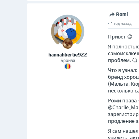
Romi
1 год назад
Привет 😊
Я полностью
самоисключил
hannahbertie922
проблем. 🧐
Бронза
Что я узнал
бренд хорош
(Мальта, Кюр
несколько с
Роми права 
@Charlie_Ma
зарегистрир
продление з
Я сам нашел
увидеть, акт