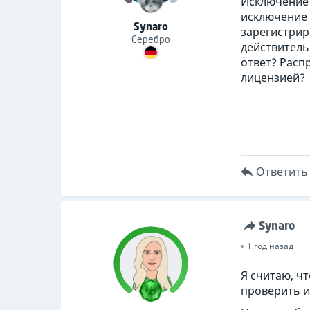
Исключение 
исключение O
Synaro
зарегистрир
Серебро
действитель
ответ? Распр
лицензией?
Ответить
Synaro
1 год назад
Я считаю, ч
проверить и