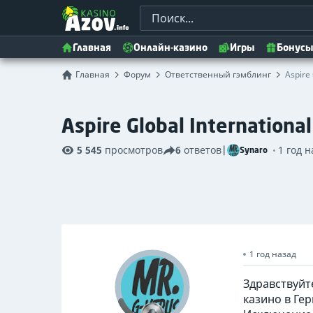
Главная
Онлайн-казино
Игры
Бонусы
Главная
Форум
Ответственный гэмблинг
Aspire 
Aspire Global International
5 545
просмотров
6
ответов
|
1 год н
Synaro
1 год назад
Здравствуйте
казино в Ге