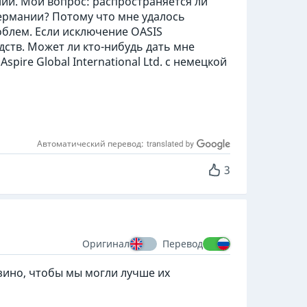
ии. Мой вопрос: распространяется ли
в Германии? Потому что мне удалось
облем. Если исключение OASIS
дств. Может ли кто-нибудь дать мне
pire Global International Ltd. с немецкой
Автоматический перевод:
3
Оригинал
Перевод
азино, чтобы мы могли лучше их