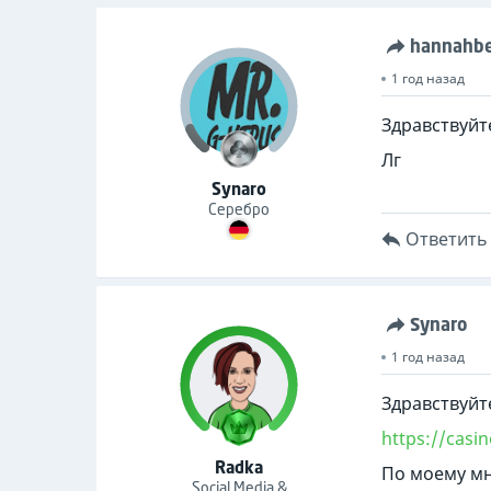
hannahbe
1 год назад
Здравствуйт
Лг
Synaro
Серебро
Ответить
Synaro
1 год назад
Здравствуйт
https://casi
Radka
По моему мн
Social Media &