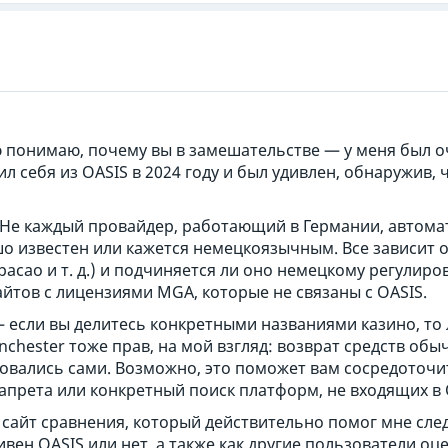
 понимаю, почему вы в замешательстве — у меня был о
 себя из OASIS в 2024 году и был удивлен, обнаружив, ч
: Не каждый провайдер, работающий в Германии, автомат
о известен или кажется немецкоязычным. Все зависит о
асао и т. д.) и подчиняется ли оно немецкому регулиров
айтов с лицензиями MGA, которые не связаны с OASIS.
– если вы делитесь конкретными названиями казино, то 
nchester тоже прав, на мой взгляд: возврат средств обы
овались сами. Возможно, это поможет вам сосредоточит
апрета или конкретный поиск платформ, не входящих в 
 сайт сравнения, который действительно помог мне сле
ивен OASIS или нет, а также как другие пользователи оц