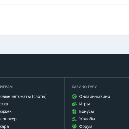
 ИГРАМ
КАЗИНО ГУРУ
овые автоматы (слоты)
Онлайн-казино
етка
Игры
кджек
Бонусы
еопокер
Жалобы
кара
Форум