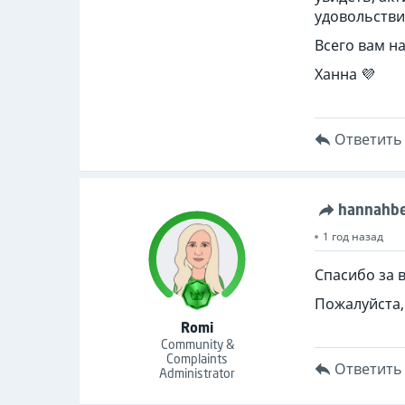
удовольстви
Всего вам н
Ханна 💜
Ответить
hannahbe
1 год назад
Спасибо за 
Пожалуйста,
Romi
Community &
Complaints
Ответить
Administrator