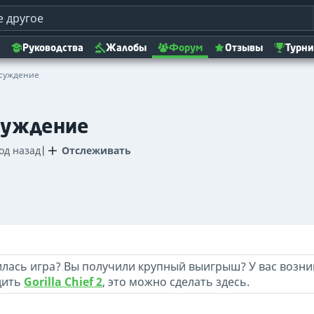
Руководства
Жалобы
Форум
Отзывы
Турн
обсуждение
суждение
год назад
|
Отслеживать
лась игра? Вы получили крупный выигрыш? У вас возни
дить
Gorilla Chief 2
, это можно сделать здесь.