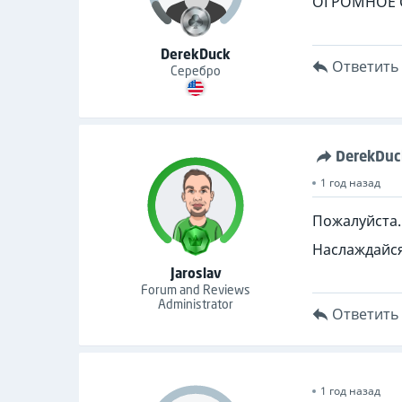
ОГРОМНОЕ С
DerekDuck
Ответить
Серебро
DerekDuc
1 год назад
Пожалуйста.
Наслаждайся
Jaroslav
Forum and Reviews
Administrator
Ответить
1 год назад