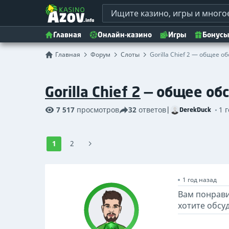
Главная
Онлайн-казино
Игры
Бонусы
Главная
Форум
Слоты
Gorilla Chief 2 — общее 
Gorilla Chief 2
— общее об
7 517
просмотров
32
ответов
|
1 
DerekDuck
1
2
1 год назад
Вам понрави
хотите обсу