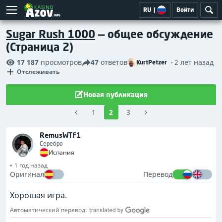
RU
|
Войти
Sugar Rush 1000
— общее обсуждение
(Страница 2)
17 187
просмотров
47
ответов
2 лет назад
KurtPetzer
Отслеживать
Новая публикация
1
2
3
RemusWTF1
Серебро
Испания
1 год назад
Оригинал
Перевод
Хорошая игра.
Автоматический перевод: