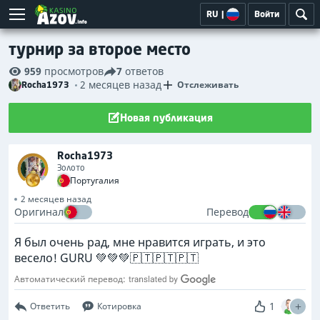
RU
|
Войти
турнир за второе место
959
просмотров
7
ответов
2 месяцев назад
Отслеживать
Rocha1973
Новая публикация
Rocha1973
Золото
Португалия
2 месяцев назад
Оригинал
Перевод
Я был очень рад, мне нравится играть, и это
весело! GURU 💚💚💚🇵🇹🇵🇹🇵🇹
Автоматический перевод:
1
Ответить
Котировка