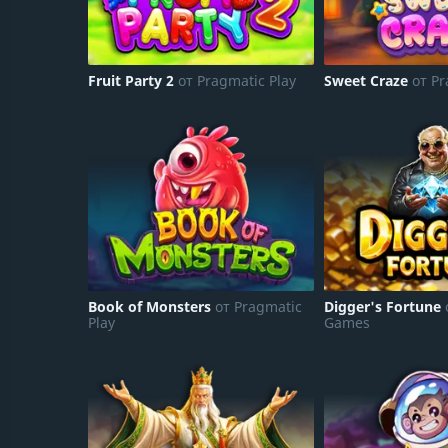
Fruit Party 2
от Pragmatic Play
Sweet Craze
от Pr
Book of Monsters
от Pragmatic
Digger's Fortune
Play
Games