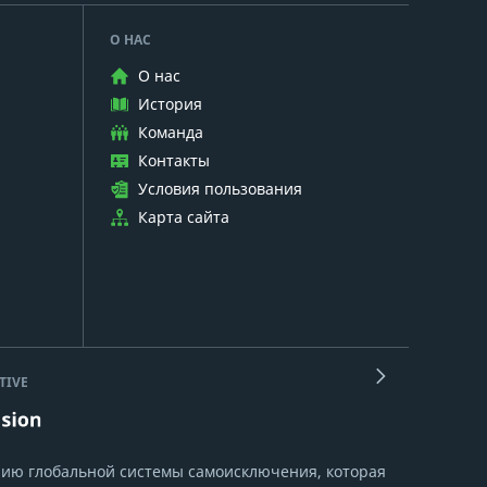
О НАС
О нас
История
Команда
Контакты
Условия пользования
Карта сайта
TIVE
ию глобальной системы самоисключения, которая