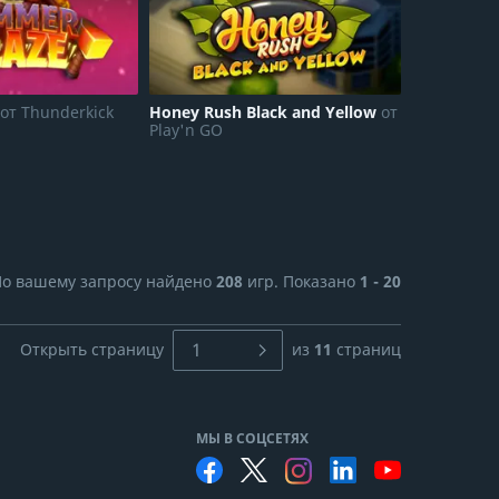
от Thunderkick
Honey Rush Black and Yellow
от
Play'n GO
По вашему запросу найдено
208
игр.
Показано
1 - 20
Открыть страницу
из
11
страниц
МЫ В СОЦСЕТЯХ