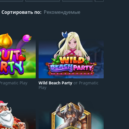
Сортировать по:
Pragmatic Play
Wild Beach Party
от Pragmatic
Play