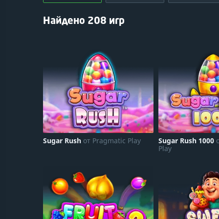
Найдено 208 игр
Sugar Rush
от Pragmatic Play
Sugar Rush 1000
Play