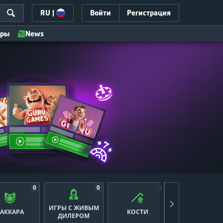
RU
|
Войти
Регистрация
иры
News
0
0
0
ИГРЫ С ЖИВЫМ
АККАРА
КОСТИ
КЕНО
ДИЛЕРОМ