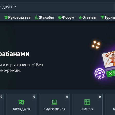
Руководства
Жалобы
Форум
Отзывы
Турн
арабанами
 и игры казино. ✅ Без
емо-режим.
0
0
0
0
БЛЭКДЖЕК
ВИДЕОПОКЕР
БИНГО
Б