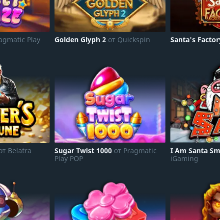
agmatic Play
Golden Glyph 2
от Quickspin
Santa's Facto
от Belatra
Sugar Twist 1000
от Pragmatic
I Am Santa S
Play POP
iGaming