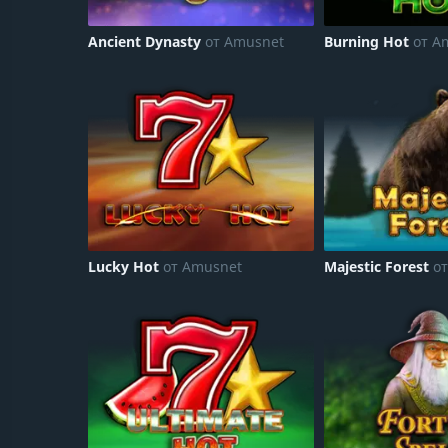
Ancient Dynasty
от Amusnet
Burning Hot
от A
Lucky Hot
от Amusnet
Majestic Forest
о