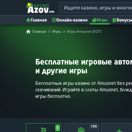
Главная
Онлайн-казино
Игры
Бонусы
Главная
Игры
Игры Amusnet (EGT)
Бесплатные игровые авт
и другие игры
Бесплатные игры казино от Amusnet без ре
скачиваний. Играйте в слоты Amusnet, блэк
игры бесплатно.
199
1