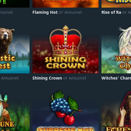
musnet
Flaming Hot
от Amusnet
Rise of Ra
от 
т Amusnet
Shining Crown
от Amusnet
Witches' Cha