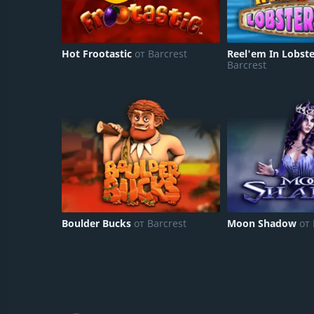
Hot Frootastic
от Barcrest
Reel'em In Lobst
Barcrest
Boulder Bucks
от Barcrest
Moon Shadow
от 