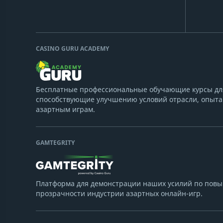
CASINO GURU ACADEMY
Бесплатные профессиональные обучающие курсы для
способствующие улучшению условий отрасли, опыта 
азартным играм.
GAMTEGRITY
Платформа для демонстрации наших усилий по пов
прозрачности индустрии азартных онлайн-игр.