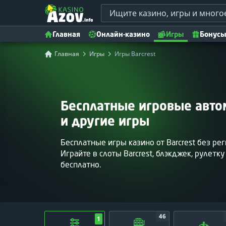
Главная
Онлайн-казино
Игры
Бонусы
Главная
Игры
Игры Barcrest
Бесплатные игровые авто
и другие игры
Бесплатные игры казино от Barcrest без рег
Играйте в слоты Barcrest, блэкджек, рулетк
бесплатно.
46
1