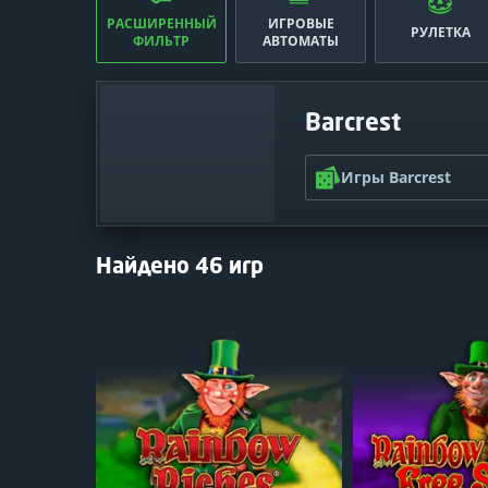
РАСШИРЕННЫЙ
ИГРОВЫЕ
РУЛЕТКА
ФИЛЬТР
АВТОМАТЫ
Barcrest
Игры Barcrest
Найдено 46 игр