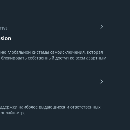
TIVE
ию глобальной системы самоисключения, которая
 блокировать собственный доступ ко всем азартным
оддержки наиболее выдающихся и ответственных
 онлайн-игр.