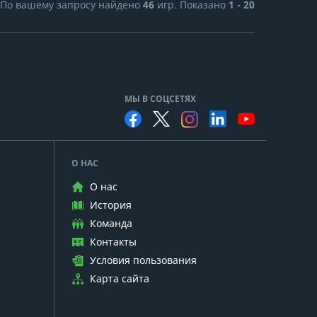
По вашему запросу найдено
46
игр.
Показано
1 - 20
МЫ В СОЦСЕТЯХ
О НАС
О нас
История
Команда
Контакты
Условия пользования
Карта сайта