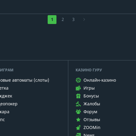
1
2
3
 ИГРАМ
КАЗИНО ГУРУ
овые автоматы (слоты)
Онлайн-казино
етка
Игры
кджек
Бонусы
еопокер
Жалобы
кара
Форум
пс
Отзывы
ZOOMin
News