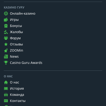
КАЗИНО ГУРУ
Онлайн-казино
Игры
Бонусы
Жалобы
Форум
Отзывы
ZOOMin
News
Casino Guru Awards
О НАС
О нас
История
Команда
Контакты