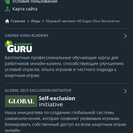
Условия пользования
Карта сайта
Главная
Игры
Игровой автомат 40 Super Dice бесплатно
CASINO GURU ACADEMY
Бесплатные профессиональные обучающие курсы для
работников онлайн-казино, способствующие улучшению
условий отрасли, опыта игроков и честного подхода к
азартным играм.
GLOBAL SELF-EXCLUSION INITIATIVE
Наша инициатива по созданию глобальной системы
самоисключения, которая позволит уязвимым игрокам
блокировать собственный доступ ко всем азартным играм
онлайн.