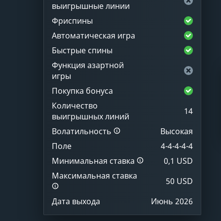
выигрышные линии
Фриспины
Автоматическая игра
Быстрые спины
Функция азартной
игры
Покупка бонуса
Количество
14
выигрышных линий
Волатильность
Высокая
Поле
4-4-4-4-4
Минимальная ставка
0,1 USD
Максимальная ставка
50 USD
Дата выхода
Июнь 2026