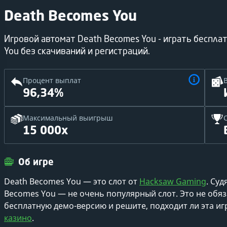
Death Becomes You
Игровой автомат Death Becomes You - играть бесплат
You без скачиваний и регистраций.
Процент выплат
96,34%
Максимальный выигрыш
15 000x
Об игре
Death Becomes You — это слот от
Hacksaw Gaming
. Су
Becomes You — не очень популярный слот. Это не обяз
бесплатную демо-версию и решите, подходит ли эта иг
казино
.