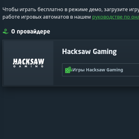
Чтобы играть бесплатно в режиме демо, загрузите игру
работе игровых автоматов в нашем
руководстве по он
О провайдере
Hacksaw Gaming
Игры Hacksaw Gaming