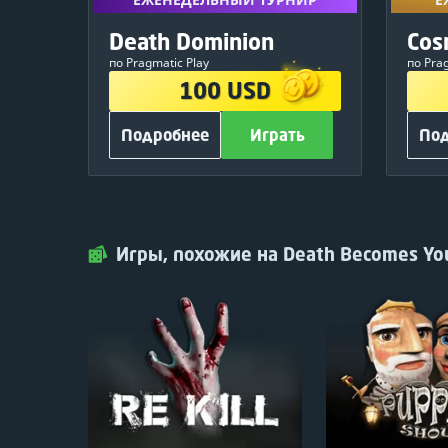
ПРИЗОВОЙ ФОНД
Death Dominion
Cos
00
:
00
:
17
25
100 USD
по Pragmatic Play
по Pra
100 USD
50 USD
1
380 
30 USD
2
250 
Подробнее
Играть
По
20 USD
3
120 
75 U
ДРУГАЯ ИНФОРМАЦИЯ
50 U
250
Всего фриспинов:
750
Играть
Закрыть
25 U
Pragmatic Play
Поставщик игр:
Pragm
25 U
Игры, похожие на Death Becomes Yo
БЕСПЛАТНО
Участие:
БЕС
25 U
25 U
25 U