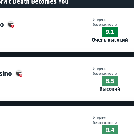
ги с Death Becomes You
Индекс
no
безопасности
9.1
Очень высокий
Индекс
asino
безопасности
8.5
Высокий
Индекс
безопасности
8.4