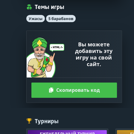
Темы игры
Ужасы
5 барабанов
Вы можете
добавить эту
игру на свой
сайт.
Скопировать код
Турниры
ЕЖЕНЕДЕЛЬНЫЙ ТУРНИР
Е
ЕЖЕНЕДЕЛЬНЫЙ ТУРНИР
Е