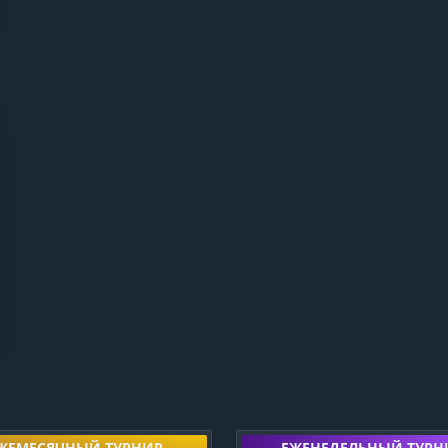
ЖЕМЕСЯЧНЫЙ ТУРНИР
ЕЖЕНЕДЕЛЬНЫЙ ТУРН
ЖЕМЕСЯЧНЫЙ ТУРНИР
ЕЖЕНЕДЕЛЬНЫЙ ТУРН