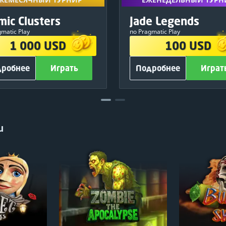
ПРИЗОВОЙ ФОНД
ПРИЗОВОЙ ФОНД
mic Clusters
Jade Legends
:
00
:
17
04
:
00
:
17
1 000 USD
100 USD
gmatic Play
по Pragmatic Play
1 000 USD
100 USD
USD
1
50 USD
USD
2
30 USD
дробнее
Играть
Подробнее
Играт
USD
3
20 USD
SD
4
ДРУГАЯ ИНФОРМАЦИЯ
ДРУГАЯ ИНФОРМАЦИЯ
SD
5
Всего фриспинов:
250
Всего фрисп
Играть
Закрыть
Играть
Закры
SD
6
atic Play
Поставщик игр:
Pragmatic Play
Поставщик
SD
7
u
ПЛАТНО
Участие:
БЕСПЛАТНО
Уча
SD
8
SD
9
SD
10