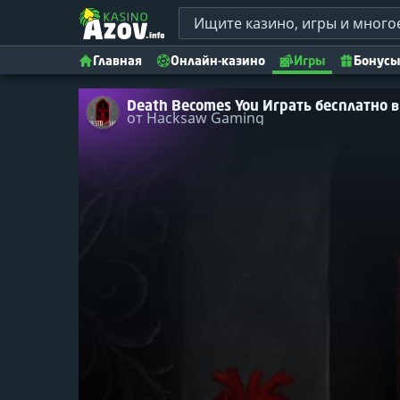
Главная
Онлайн-казино
Игры
Бонусы
Death Becomes You Играть бесплатно 
от Hacksaw Gaming