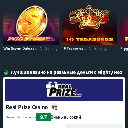
Win Storm Deluxe
от CT Gaming
10 Treasures
от CT Gaming
Pig
Лучшие казино на реальные деньги с Mighty Rex
Real Prize Casino
9.7
Очень высокий
Индекс безопасности