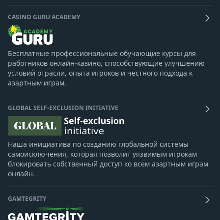
CASINO GURU ACADEMY
Бесплатные профессиональные обучающие курсы для
работников онлайн-казино, способствующие улучшению
условий отрасли, опыта игроков и честного подхода к
азартным играм.
GLOBAL SELF-EXCLUSION INITIATIVE
Наша инициатива по созданию глобальной системы
самоисключения, которая позволит уязвимым игрокам
блокировать собственный доступ ко всем азартным играм
онлайн.
GAMTEGRITY