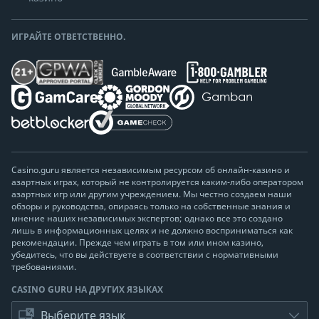
ИГРАЙТЕ ОТВЕТСТВЕННО.
Casino.guru является независимым ресурсом об онлайн-казино и
азартных играх, который не контролируется каким-либо оператором
азартных игр или другим учреждением. Мы честно создаем наши
обзоры и руководства, опираясь только на собственные знания и
мнение наших независимых экспертов; однако все это создано
лишь в информационных целях и не должно восприниматься как
рекомендации. Прежде чем играть в том или ином казино,
убедитесь, что вы действуете в соответствии с нормативными
требованиями.
CASINO GURU НА ДРУГИХ ЯЗЫКАХ
Выберите язык