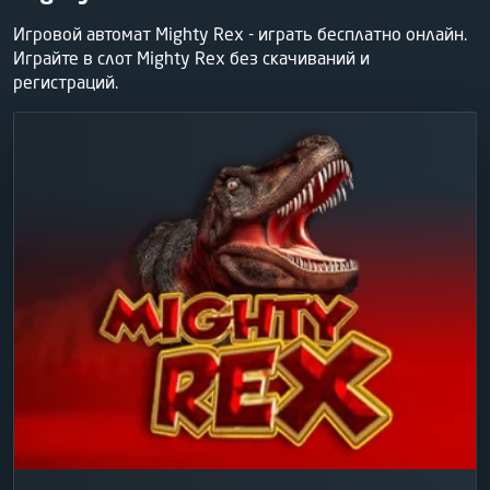
Игровой автомат Mighty Rex - играть бесплатно онлайн.
Играйте в слот Mighty Rex без скачиваний и
регистраций.