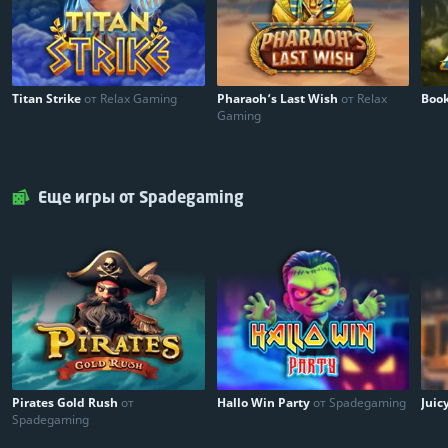
Titan Strike
от Relax Gaming
Pharaoh’s Last Wish
от Relax
Book
Gaming
Еще игры от Spadegaming
Pirates Gold Rush
от
Hallo Win Party
от Spadegaming
Juic
Spadegaming