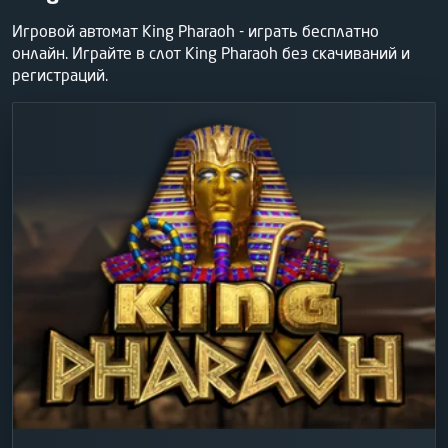
Игровой автомат King Pharaoh - играть бесплатно
онлайн. Играйте в слот King Pharaoh без скачиваний и
регистраций.