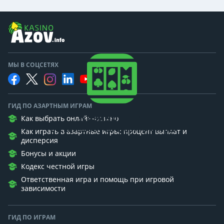
МЫ В СОЦСЕТЯХ
ГИД ПО АЗАРТНЫМ ИГРАМ
Казино Гуру
Как выбрать онлайн-казино
Рассказываем об азартных играх
Как играть в азартные игры: процент выплат и
дисперсия
Бонусы и акции
Кодекс честной игры
Ответственная игра и помощь при игровой
зависимости
ГИД ПО ИГРАМ