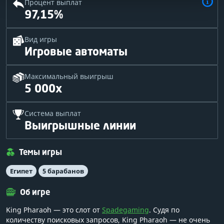
Процент выплат
97,15%
Вид игры
Игровые автоматы
Максимальный выигрыш
5 000x
Система выплат
Выигрышные линии
Темы игры
Египет
5 барабанов
Об игре
King Pharaoh — это слот от
Spadegaming
. Судя по
количеству поисковых запросов, King Pharaoh — не очень