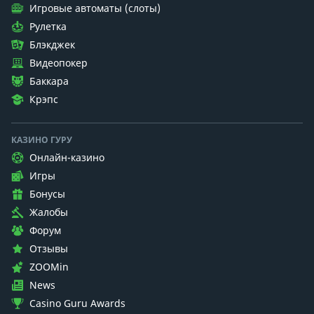
Игровые автоматы (слоты)
Рулетка
Блэкджек
Видеопокер
Баккара
Крэпс
КАЗИНО ГУРУ
Онлайн-казино
Игры
Бонусы
Жалобы
Форум
Отзывы
ZOOMin
News
Casino Guru Awards