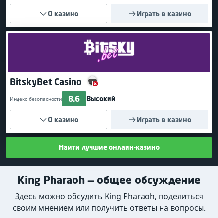
О казино
Играть в казино
BitskyBet Casino
8.6
Высокий
Индекс безопасности
О казино
Играть в казино
Найти лучшие онлайн-казино
King Pharaoh — общее обсуждение
Здесь можно обсудить King Pharaoh, поделиться
своим мнением или получить ответы на вопросы.