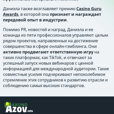
Даниэла также возглавляет премию
Casino Guru
Awards
, в которой она
признает и награждает
передовой опыт в индустрии
.
Помимо PR, новостей и наград, Даниэла и ее
команда из пяти профессионалов управляют целым
рядом проектов, направленных на достижение
совершенства в сфере онлайн-гэмблинга. Они
активно продвигают ответственную игру
на
таких платформах, как TikTok, и отвечают за
успешный запуск новых вебинаров с ценной
информацией для международной аудитории. Такие
совместные усилия подчеркивают непоколебимое
стремление этих сотрудников к развитию отрасли и
соблюдению самых высоких стандартов.