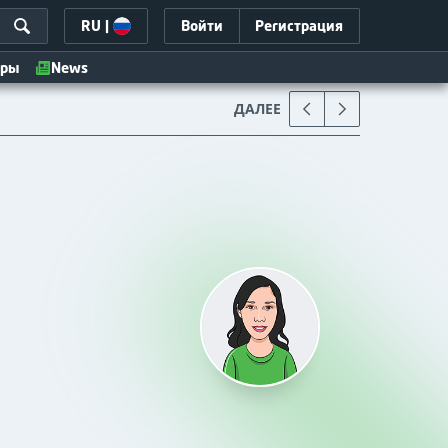
RU
|
Войти
Регистрация
иры
News
ДАЛЕЕ