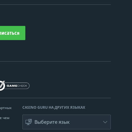
писаться
CASINO GURU НА ДРУГИХ ЯЗЫКАХ
зартных
е чем
Выберите язык