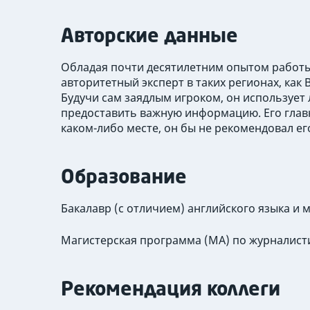
Авторские данные
Обладая почти десятилетним опытом работы
авторитетный эксперт в таких регионах, как
Будучи сам заядлым игроком, он использует 
предоставить важную информацию. Его главн
каком-либо месте, он бы не рекомендовал ег
Образование
Бакалавр (с отличием) английского языка и
Магистерская программа (MA) по журналисти
Рекомендация коллеги