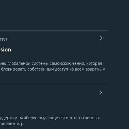
TIVE
ию глобальной системы самоисключения, которая
 блокировать собственный доступ ко всем азартным
оддержки наиболее выдающихся и ответственных
 онлайн-игр.