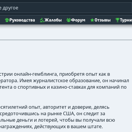
Руководства
Жалобы
Форум
Отзывы
Турн
стрии онлайн-гемблинга, приобретя опыт как в
ператора. Имея журналистское образование, он начинал
тента о спортивных и казино-ставках для компаний по
есятилетний опыт, авторитет и доверие, делясь
средоточившись на рынке США, он следит за
льные деньги и лотерей, чтобы вы получали всю
аграждениях, действующих в вашем штате.