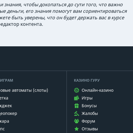
 знания, чтобы докопаться до сути того, что важно
ные деньги, его знания помогут вам сориентироваться
ете быть уверены, что он будет держать вас в курсе
едактор контента.
 ИГРАМ
КАЗИНО ГУРУ
овые автоматы (слоты)
Онлайн-казино
етка
Игры
кджек
Бонусы
еопокер
Жалобы
кара
Форум
пс
Отзывы