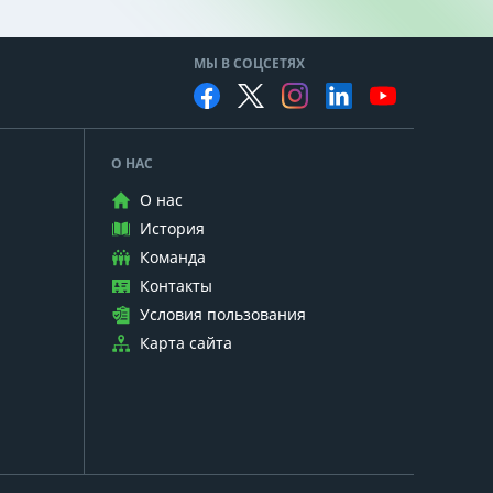
МЫ В СОЦСЕТЯХ
О НАС
О нас
История
Команда
Контакты
Условия пользования
Карта сайта