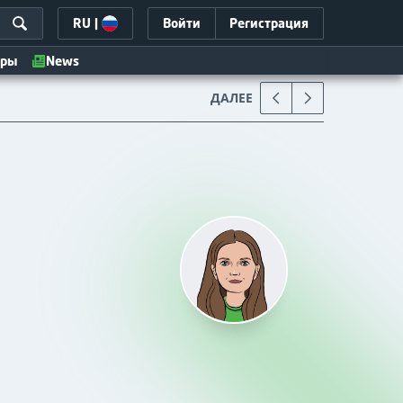
RU
|
Войти
Регистрация
иры
News
ДАЛЕЕ