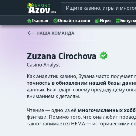
Главная
Онлайн-казино
Игры
Бонусы
НАША КОМАНДА
Zuzana Cirochova
Casino Analyst
Как аналитик казино, Зузана часто получает
точность в обновлении нашей базы дан
данных. Благодаря своему предыдущему опы
вниманием к деталям.
Чтение — одно из её
многочисленных хоб
фэнтези. Помимо того, что она любит прово
также занимается HEMA — историческими е