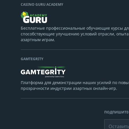
CASINO GURU ACADEMY
Бесплатные профессиональные обучающие курсы для
способствующие улучшению условий отрасли, опыта 
азартным играм.
GAMTEGRITY
Платформа для демонстрации наших усилий по пов
прозрачности индустрии азартных онлайн-игр.
ПОДПИШИТЕС
Оставить