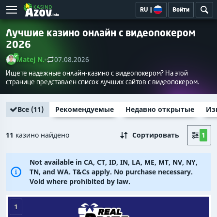
RU
|
Войти
Лучшие казино онлайн с видеопокером
2026
Matej N.
07.08.2026
Ищете надежные онлайн-казино с видеопокером? На этой
странице представлен список лучших сайтов с видеопокером.
Все (
11
)
Рекомендуемые
Недавно открытые
Из
11
казино найдено
Сортировать
1
Not available in CA, CT, ID, IN, LA, ME, MT, NV, NY,
TN, and WA. T&Cs apply. No purchase necessary.
Void where prohibited by law.
1