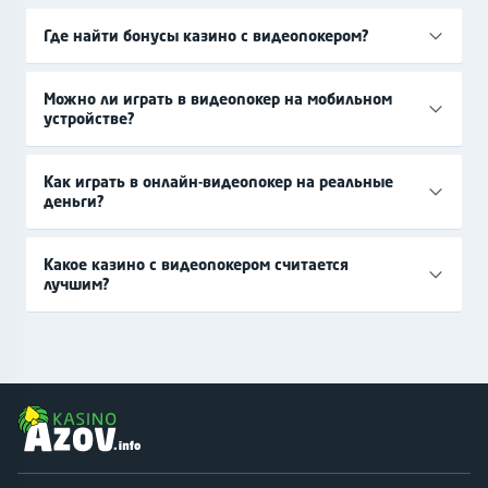
Где найти бонусы казино с видеопокером?
Можно ли играть в видеопокер на мобильном
устройстве?
Как играть в онлайн-видеопокер на реальные
деньги?
Какое казино с видеопокером считается
лучшим?