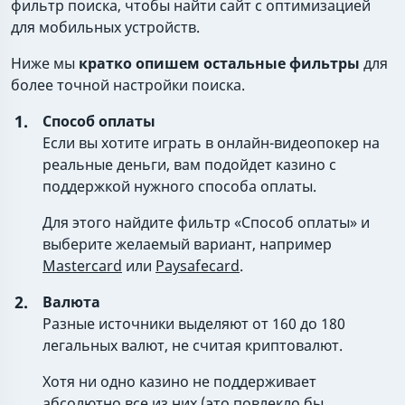
фильтр поиска, чтобы найти сайт с оптимизацией
для мобильных устройств.
Ниже мы
кратко опишем остальные фильтры
для
более точной настройки поиска.
Способ оплаты
Если вы хотите играть в онлайн-видеопокер на
реальные деньги, вам подойдет казино с
поддержкой нужного способа оплаты.
Для этого найдите фильтр «Способ оплаты» и
выберите желаемый вариант, например
Mastercard
или
Paysafecard
.
Валюта
Разные источники выделяют от 160 до 180
легальных валют, не считая криптовалют.
Хотя ни одно казино не поддерживает
абсолютно все из них (это повлекло бы