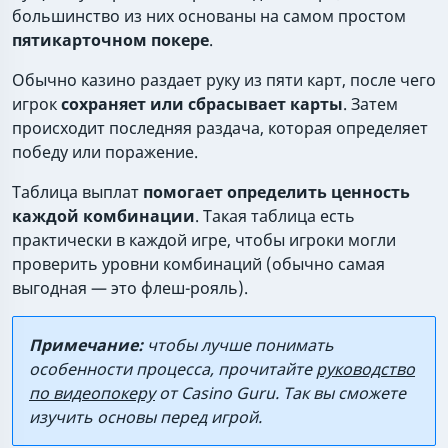
большинство из них основаны на самом простом
пятикарточном покере
.
Обычно казино раздает руку из пяти карт, после чего
игрок
сохраняет или сбрасывает карты
. Затем
происходит последняя раздача, которая определяет
победу или поражение.
Таблица выплат
помогает определить ценность
каждой комбинации
. Такая таблица есть
практически в каждой игре, чтобы игроки могли
проверить уровни комбинаций (обычно самая
выгодная — это флеш-рояль).
Примечание:
чтобы лучше понимать
особенности процесса, прочитайте
руководство
по видеопокеру
от Casino Guru. Так вы сможете
изучить основы перед игрой.