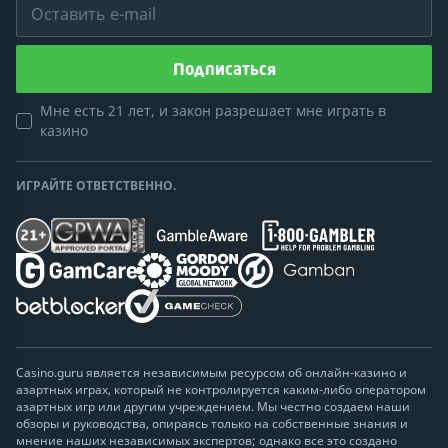
Оставить e-mail
Подписаться
Мне есть 21 лет, и закон разрешает мне играть в
казино
ИГРАЙТЕ ОТВЕТСТВЕННО.
Casino.guru является независимым ресурсом об онлайн-казино и
азартных играх, который не контролируется каким-либо оператором
азартных игр или другим учреждением. Мы честно создаем наши
обзоры и руководства, опираясь только на собственные знания и
мнение наших независимых экспертов; однако все это создано