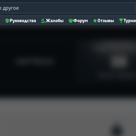
Руководства
Жалобы
Форум
Отзывы
Турн
Индекс безопасн
7.0
Выше средне