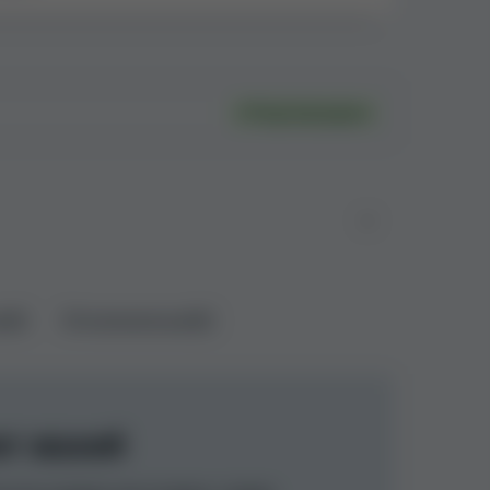
Подтверждена
е
(0)
Отклоненные
(0)
ет жалоб