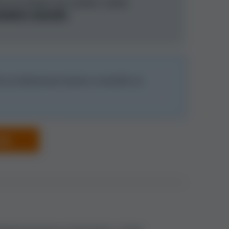
ли это казино поступило с вами
равить жалобу
.
 на связанные казино и жалобы на
обу