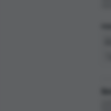
игро
подд
Casi
влия
Инф
Согл
Вла
Дохо
Blu
выпл
если
Пре
< 1
В на
данн
доче
В Be
Бе
мало
сраз
Узнай
круп
безоп