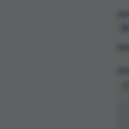
Орг
Важ
Жал
Вс