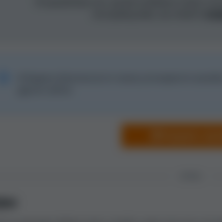
В нашей базе нет жалоб на Betboo Casino. Ес
несправедливо, вы можете
отп
В Индексе безопасности также учитываются жалобы
других сайтах.
Отправить жал
ИГРЫ
ры