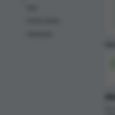
Игры
Отзывы игроков
Обсуждение
Плю
Об
Мы т
хоро