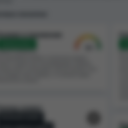
й базе.
oo Casino — онлайн-казино с индексом безопасности вы
чевые показатели
му что у этого казино много хороших качеств, но из-за
е высокую оценку. Тем не менее это все равно хорошее 
словия и положения
Со
Справедливые
Оч
айдено проблем:
0
Всег
ы оцениваем условия и положения каждого
Жал
азино и ищем в них несправедливые правила,
нес
оторые могут использовать против игроков. Если
реш
ы находим такие правила, то снижаем индекс
и се
езопасности казино.
пос
игр
пря
жало
азмер казино
Маленькое казино
Че
Очень крупная группа