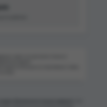
ыто
ше не работает.
ержка через чат доступна только в
деленное время
нтируется больше на спортивные ставки,
 на игры
индекс безопасности выше среднего
. Это
 В нашем обзоре мы рассмотрели жалобы