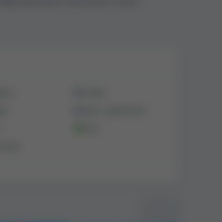
авщики доступны в этом казино, а также
джек
Ставки
ара
Игры с джекпотом
и
Кено
-игры