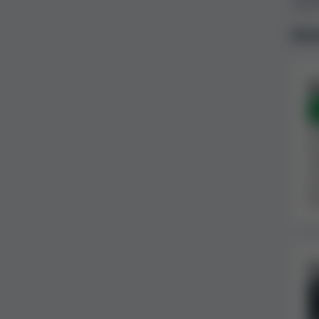
наше
Betb
Клю
пото
боле
У
Н
М
к
к
м
б
Р