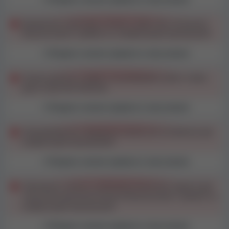
Выявление некоторых техник ставок при отыгрыше
бонусов может привести к конфискации выигрышей
Открыть полное правило и наш анализ
Игроки должны следить за размерами своих ставок,
даже играя без бонусов.
Открыть полное правило и наш анализ
Неправомерное поведение игрока как основание для
конфискации выигрышей
Открыть полное правило и наш анализ
Повторное снятие и повторное внесение средств для
получения дополнительных бонусов может привести к
конфискации выигрышей.
Открыть полное правило и наш анализ