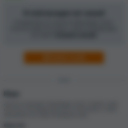
В этой вкладке нет жалоб
В нашей базе нет жалоб на MrJackVegas Casino.
Если это казино поступило с вами несправедливо,
вы можете
отправить жалобу
.
Отправить жалобу
ИГРЫ
Игры
Изучите ассортимент MrJackVegas Casino. Узнайте, какие
типы игр и поставщики доступны в этом казино, а также
просмотрите его самые популярные игры.
Виды игр