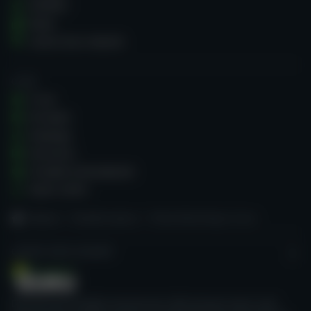
ZOOMin
News
Casino Guru Awards
О НАС
О нас
История
Команда
Контакты
Условия пользования
Карта сайта
Главная
Онлайн-казино
Обзор MrJackVegas Casino
CASINO GURU ACADEMY
Бесплатные профессиональные обучающие курсы для