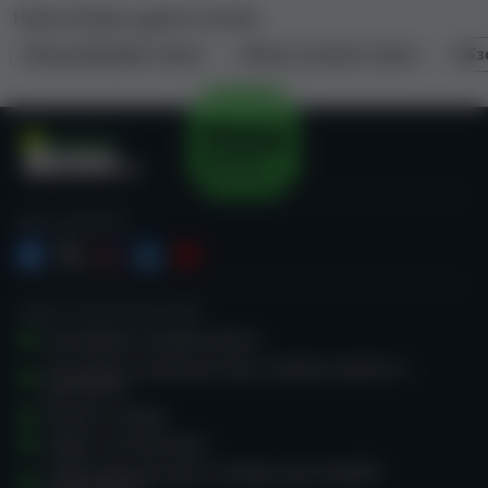
Наши обзоры других казино
Обзор BitskyBet Casino
Обзор LoneStar Casino
Обзо
Казино Гуру
МЫ В СОЦСЕТЯХ
Рассказываем об азартных играх
ГИД ПО АЗАРТНЫМ ИГРАМ
Как выбрать онлайн-казино
Как играть в азартные игры: процент выплат и
дисперсия
Бонусы и акции
Кодекс честной игры
Ответственная игра и помощь при игровой