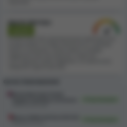
серьезной.
Другие факторы
Средние
В казино могут быть дополнительные характеристики,
которые влияют на индекс безопасности, например
лимиты на выигрыш, низкие лимиты на вывод,
поддельные игры или лицензии, плохая или
отсутствующая служба поддержки, сеть физических
заведений и другие факторы.
Органы Лицензирования
Великобритания (United
Подтверждена
Kingdom Gambling Commission)
039335-R-319313-020
Мальта (Malta Gaming Authority)
Подтверждена
MGA/B2C/231/2012