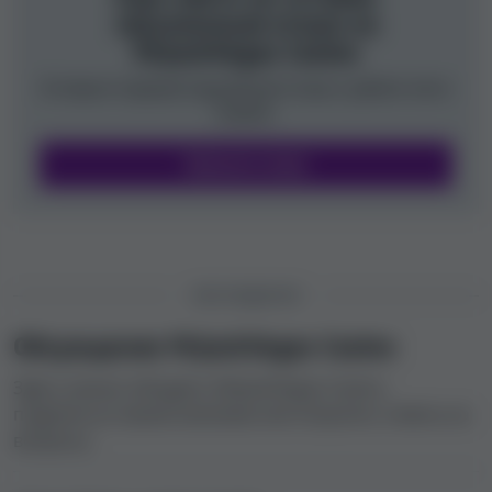
письменный отзыв на
MrJackVegas Casino
Оставьте первый подробный отзыв о работе этого
казино.
Написать отзыв
ОБСУЖДЕНИЕ
Обсуждение MrJackVegas Casino
Здесь можно обсудить MrJackVegas Casino,
поделиться своим мнением или получить ответы на
вопросы.