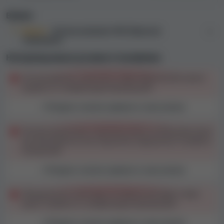
Важно
Важно:
Использование VPN (Прокси)
запрещено
Несправедливые условия и положения
Использование стратегии ставок Мартингейл может
привести к конфискации выигрышей
Открыть полное правило и наш анализ
Распространенные стратегии охоты за бонусами могут
рассматриваться как серьезное нарушение Условий и
положений
Открыть полное правило и наш анализ
Обнаружение некоторых основных методов ставок
может привести к конфискации выигрышей
Открыть полное правило и наш анализ