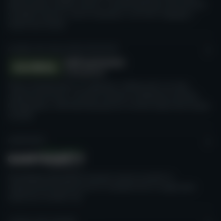
работников онлайн-казино, способствующие улучшению
условий отрасли, опыта игроков и честного подхода к
азартным играм.
GLOBAL SELF-EXCLUSION INITIATIVE
Наша инициатива по созданию глобальной системы
самоисключения, которая позволит уязвимым игрокам
блокировать собственный доступ ко всем азартным играм
онлайн.
GAMTEGRITY
Платформа для демонстрации наших усилий по
повышению безопасности и прозрачности индустрии
азартных онлайн-игр.